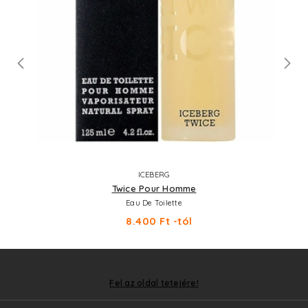
ICEBERG
Twice Pour Homme
Eau De Toilette
8.400 Ft -tól
Fel az oldal tetejére!