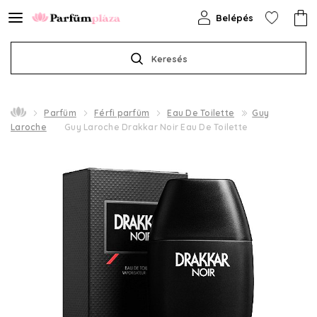
Belépés
Keresés
Parfüm
Férfi parfüm
Eau De Toilette
Guy
Laroche
Guy Laroche Drakkar Noir Eau De Toilette