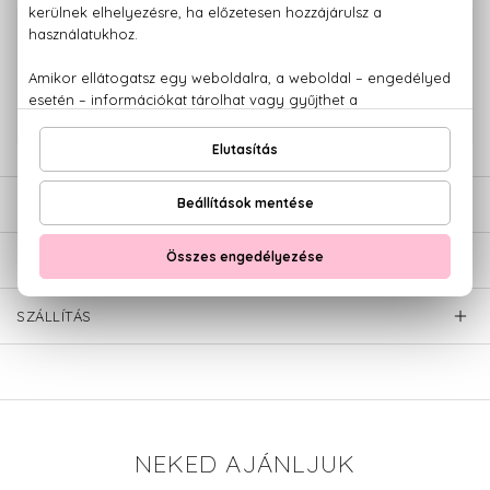
100% eredeti termékek,
14 napos visszaküldési garanciával
+36 20
Kérdésed van, elakadtál? Hívd ügyfélszolgálatunkat:
779 1926
LEÍRÁS
ÉRTÉKELÉSEK (0)
SZÁLLÍTÁS
NEKED AJÁNLJUK