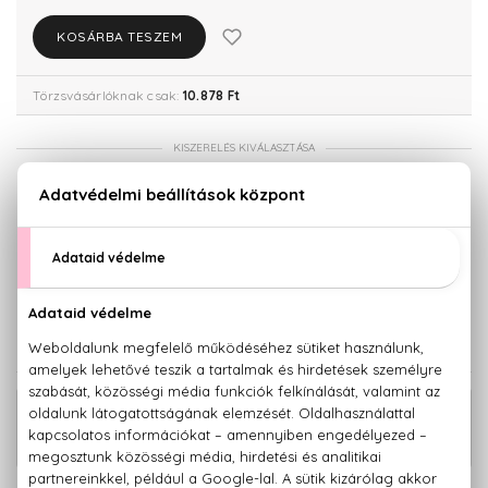
KOSÁRBA TESZEM
Törzsvásárlóknak csak:
10.878 Ft
KISZERELÉS KIVÁLASZTÁSA
Teszter 100 ml
100 ml
9.910 Ft
11.450 Ft
200 ml
16.090 Ft
KAPCSOLÓDÓ TERMÉKEK
Drakkar Noir Eau De Toilette Szett
17.410 Ft
100+75+50 ml