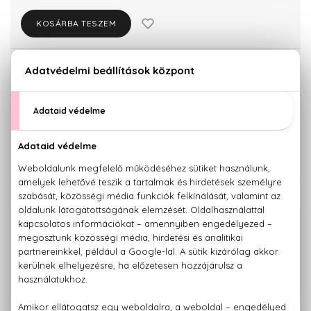
KOSÁRBA TESZEM
Törzsvásárlóknak csak:
9.804 Ft
KISZERELÉS KIVÁLASZTÁSA
50 ml
125 ml
10.320 Ft
16.530 Ft
KAPCSOLÓDÓ TERMÉKEK
100% eredeti termékek,
14 napos visszaküldési garanciával
+36 20
Kérdésed van, elakadtál? Hívd ügyfélszolgálatunkat:
779 1926