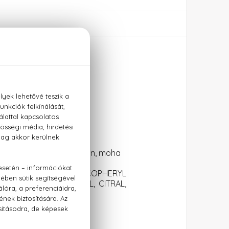
Xtreme™, pacsuli, cashmeran, moha
ETHOXYCINNAMATE, TOCOPHERYL
OUMARIN, CITRONELLOL, CITRAL,
ENOL