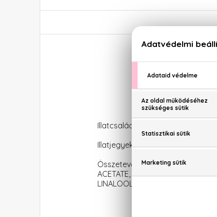
Illatcsalád: Aromás-aquás
Illatjegyek: citrom, grapefruit, 
Összetevők: ALCOHOL DENAT.
ACETATE, BHT, BUTYL METHOXYD
LINALOOL, GERANIOL, ALPHA-IS