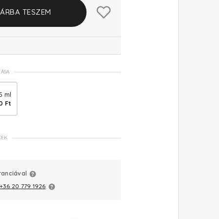
ÁRBA TESZEM
TÁSA
5 ml
0 Ft
KEK
ranciával
+36 20 779 1926