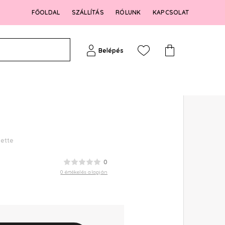
FŐOLDAL
SZÁLLÍTÁS
RÓLUNK
KAPCSOLAT
Belépés
lette
0
0 értékelés alapján