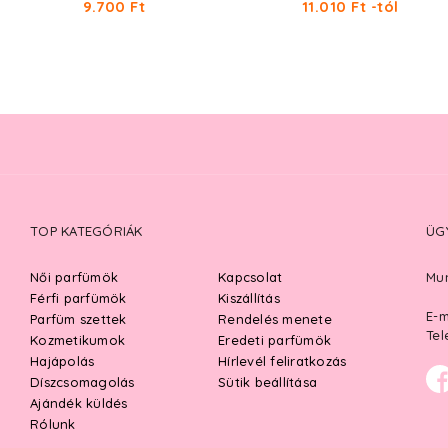
9.700 Ft
11.010 Ft -tól
TOP KATEGÓRIÁK
ÜG
Női parfümök
Kapcsolat
Mun
Férfi parfümök
Kiszállítás
E-m
Parfüm szettek
Rendelés menete
Tel
Kozmetikumok
Eredeti parfümök
Hajápolás
Hírlevél feliratkozás
Díszcsomagolás
Sütik beállítása
Ajándék küldés
Rólunk