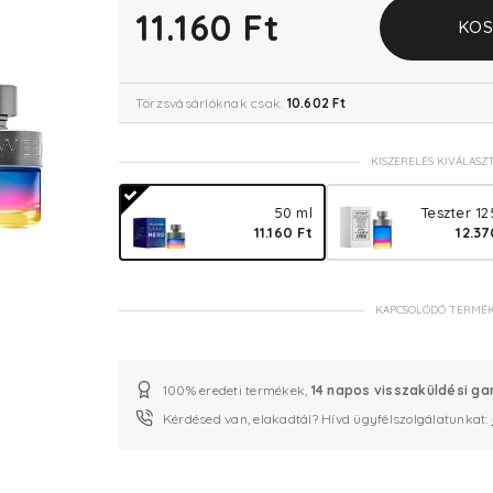
11.160 Ft
KOS
Törzsvásárlóknak csak:
10.602 Ft
KISZERELÉS KIVÁLASZ
50 ml
Teszter 12
11.160 Ft
12.37
KAPCSOLÓDÓ TERMÉ
100% eredeti termékek,
14 napos visszaküldési ga
Kérdésed van, elakadtál? Hívd ügyfélszolgálatunkat: