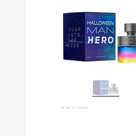
*A kép illusztráció