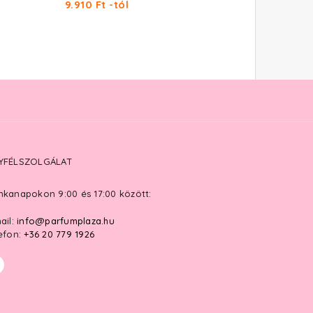
9.910 Ft -tól
10.350 Ft -tól
YFÉLSZOLGÁLAT
kanapokon 9:00 és 17:00 között:
ail:
info@parfumplaza.hu
efon:
+36 20 779 1926