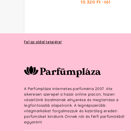
11.150 Ft -tól
10.320 Ft -tól
Fel az oldal tetejére!
A Parfümpláza internetes parfüméria 2007. óta
sikeresen szerepel a hazai online piacon, hiszen
vásárlóink bizalmának elnyerése és megtartása a
legfontosabb alapelvünk. A legnépszerűbb
világmárkákat forgalmazzuk és kizárólag eredeti
parfümöket kínálunk Önnek női és férfi parfümökből
egyaránt.