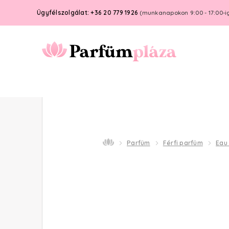
Ügyfélszolgálat: +36 20 779 1926
(munkanapokon 9:00 - 17:00-i
Parfüm
Férfi parfüm
Eau 