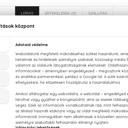
LEÍRÁS
ÉRTÉKELÉSEK (0)
SZÁLLÍTÁS
Halloween Halloween Man Hero Eau De Toilette
gyömbér, tengeri aromák, levendula, zsálya, vizililiom, Amber 
, PARFUM (FRAGRANCE), AQUA (WATER), ETHYLHEXYL M
IBENZOYLMETHANE, ETHYLHEXYL SALICYLATE, LIMONENE, C
OMETHYL IONONE, HYDROXYCITRONELLAL, EUGENOL, ISOEUG