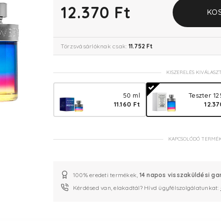
12.370 Ft
KO
Törzsvásárlóknak csak:
11.752 Ft
KISZERELÉS KIVÁLASZ
50 ml
Teszter 12
11.160 Ft
12.37
KAPCSOLÓDÓ TERMÉ
100% eredeti termékek,
14 napos visszaküldési ga
Kérdésed van, elakadtál? Hívd ügyfélszolgálatunkat: