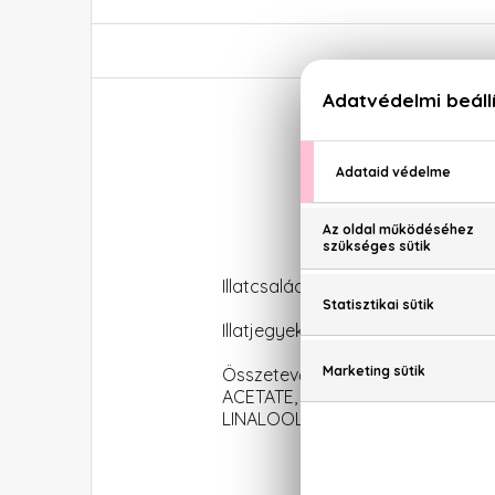
Illatcsalád: Aromás-aquás
Illatjegyek: citrom, grapefruit, 
Összetevők: ALCOHOL DENAT.
ACETATE, BHT, BUTYL METHOXYD
LINALOOL, GERANIOL, ALPHA-IS