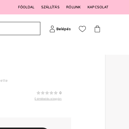
FŐOLDAL
SZÁLLÍTÁS
RÓLUNK
KAPCSOLAT
Belépés
lette
0
0 értékelés alapján