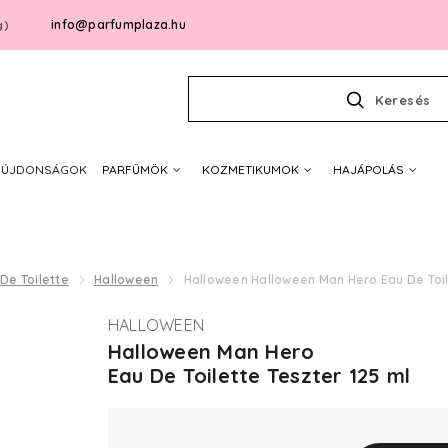
info@parfumplaza.hu
g)
Keresés
ÚJDONSÁGOK
PARFÜMÖK
KOZMETIKUMOK
HAJÁPOLÁS
De Toilette
Halloween
Halloween Halloween Man Hero Eau De Toi
HALLOWEEN
Halloween Man Hero
Eau De Toilette Teszter 125 ml