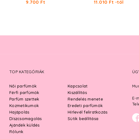
9.700 Ft
11.010 Ft -tól
TOP KATEGÓRIÁK
ÜG
Női parfümök
Kapcsolat
Mun
Férfi parfümök
Kiszállítás
E-m
Parfüm szettek
Rendelés menete
Tel
Kozmetikumok
Eredeti parfümök
Hajápolás
Hírlevél feliratkozás
Díszcsomagolás
Sütik beállítása
Ajándék küldés
Rólunk