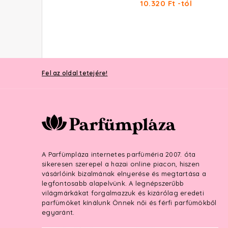
11.150 Ft -tól
10.320 Ft -tól
Fel az oldal tetejére!
A Parfümpláza internetes parfüméria 2007. óta
sikeresen szerepel a hazai online piacon, hiszen
vásárlóink bizalmának elnyerése és megtartása a
legfontosabb alapelvünk. A legnépszerűbb
világmárkákat forgalmazzuk és kizárólag eredeti
parfümöket kínálunk Önnek női és férfi parfümökből
egyaránt.