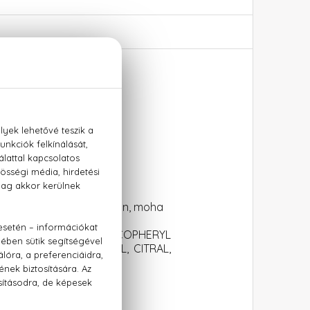
Xtreme™, pacsuli, cashmeran, moha
ETHOXYCINNAMATE, TOCOPHERYL
OUMARIN, CITRONELLOL, CITRAL,
ENOL