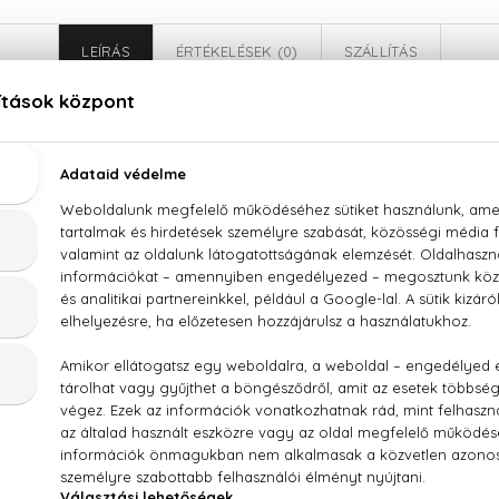
LEÍRÁS
ÉRTÉKELÉSEK (0)
SZÁLLÍTÁS
Halloween Halloween Man Hero Eau De Toilette
gyömbér, tengeri aromák, levendula, zsálya, vizililiom, Amber 
, PARFUM (FRAGRANCE), AQUA (WATER), ETHYLHEXYL M
IBENZOYLMETHANE, ETHYLHEXYL SALICYLATE, LIMONENE, C
OMETHYL IONONE, HYDROXYCITRONELLAL, EUGENOL, ISOEUG