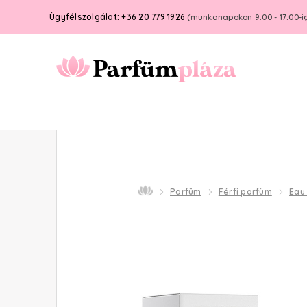
Ügyfélszolgálat: +36 20 779 1926
(munkanapokon 9:00 - 17:00-i
Parfüm
Férfi parfüm
Eau 