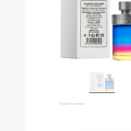
*A kép illusztráció