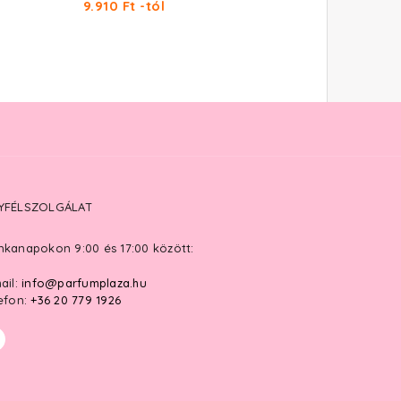
9.910 Ft -tól
10.350 Ft -tól
YFÉLSZOLGÁLAT
kanapokon 9:00 és 17:00 között:
ail:
info@parfumplaza.hu
efon:
+36 20 779 1926