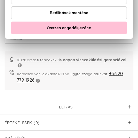
L'eau D'Issey Pour Homme Eau De
15.650 Ft -
Toilette
tól
L'eau D'Issey Pour Homme Eau De
16.310 Ft -
Toilette Fraiche
tól
100% eredeti termékek,
14 napos visszaküldési garanciával
+36 20
Kérdésed van, elakadtál? Hívd ügyfélszolgálatunkat:
779 1926
LEÍRÁS
ÉRTÉKELÉSEK (0)