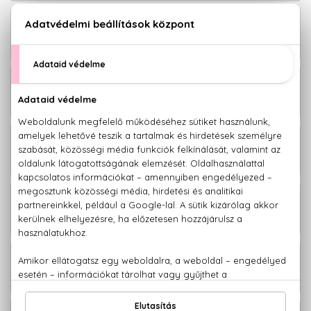
L'eau D'Issey Pour Homme After shave
19.400 Ft
balzsam 100 ml
L'eau D'Issey Pour Homme Deo spray
9.590 Ft
150 ml
L'eau D'Issey Pour Homme Deo stift
9.310 Ft
75 ml
L'eau D'Issey Pour Homme Tusfürdő
13.350 Ft
200 ml
L'eau D'Issey Pour Homme Eau De
37.930 Ft
Parfum Utántöltő 150 ml