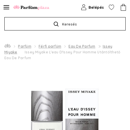
Belépés
Keresés
Parfüm
Férfi parfüm
Eau De Parfum
Issey
Miyake
Issey Miyake L'eau D'Issey Pour Homme Utántölthető
Eau De Parfum