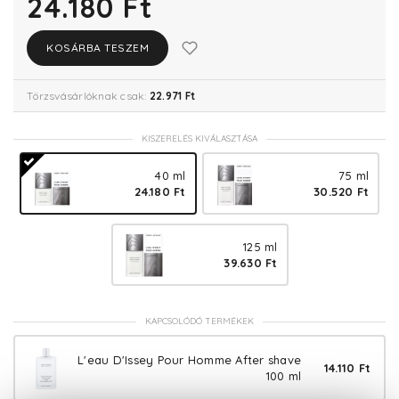
24.180 Ft
KOSÁRBA TESZEM
Törzsvásárlóknak csak:
22.971 Ft
KISZERELÉS KIVÁLASZTÁSA
40 ml
75 ml
24.180 Ft
30.520 Ft
125 ml
39.630 Ft
KAPCSOLÓDÓ TERMÉKEK
L'eau D'Issey Pour Homme After shave
14.110 Ft
100 ml