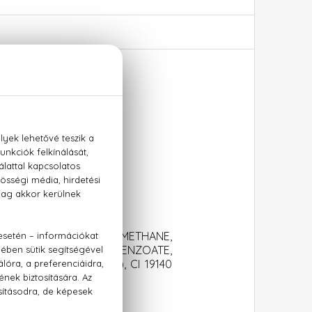
TYLMETHOXYDIBENZOYLMETHANE,
NNAMAL, BHT, BENZYL BENZOATE,
HOL, CI14700 (RED 4), CI 19140