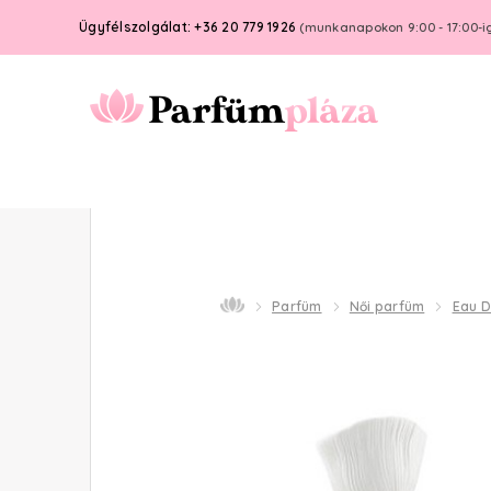
Ügyfélszolgálat: +36 20 779 1926
(munkanapokon 9:00 - 17:00-i
Parfüm
Női parfüm
Eau D