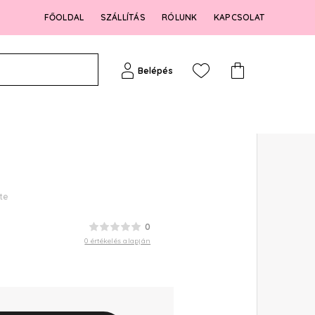
FŐOLDAL
SZÁLLÍTÁS
RÓLUNK
KAPCSOLAT
Belépés
te
0
0 értékelés alapján