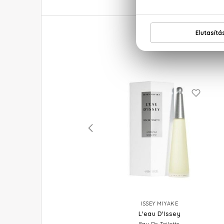
HERMES
ISSEY MIYAKE
Un Jardin Sur Le Nil
L'eau D'Issey