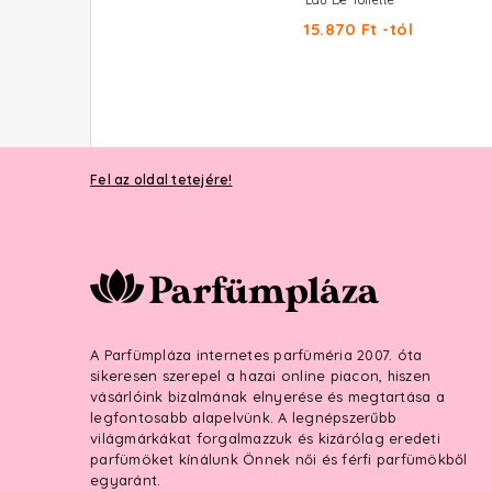
au De Toilette Szett 100+15+40 ml
Eau De Toilette
32.490 Ft
15.870 Ft -tól
Fel az oldal tetejére!
A Parfümpláza internetes parfüméria 2007. óta
sikeresen szerepel a hazai online piacon, hiszen
vásárlóink bizalmának elnyerése és megtartása a
legfontosabb alapelvünk. A legnépszerűbb
világmárkákat forgalmazzuk és kizárólag eredeti
parfümöket kínálunk Önnek női és férfi parfümökből
egyaránt.