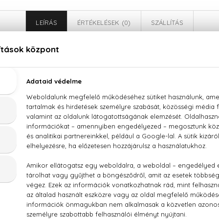
LEÍRÁS
ÉRTÉKELÉSEK (0)
SZÁLLÍTÁS
Issey Miyake Pleats Please Eau De Toilette
vanília, fás jegyek
M (FRAGRANCE), AQUA (WATER),BENZYL SALICYLATE, BU
HEXYL METHOXYCINNAMATE,GERANIOL, LINALOOL, HEXYLCI
L, CITRAL, FARNESOL, METHYL 2-OCTYNOATE, BENZYL ALCO
 2).