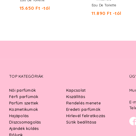
Eau De Toilette
Eau De Toilette
15.650 Ft -tól
11.890 Ft -tól
TOP KATEGÓRIÁK
ÜG
Női parfümök
Kapcsolat
Mun
Férfi parfümök
Kiszállítás
E-m
Parfüm szettek
Rendelés menete
Tel
Kozmetikumok
Eredeti parfümök
Hajápolás
Hírlevél feliratkozás
Díszcsomagolás
Sütik beállítása
Ajándék küldés
Rólunk