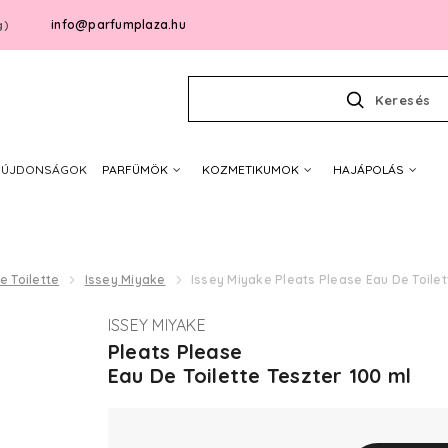
info@parfumplaza.hu
g)
Keresés
ÚJDONSÁGOK
PARFÜMÖK
KOZMETIKUMOK
HAJÁPOLÁS
e Toilette
Issey Miyake
Issey Miyake Pleats Please Eau De Toilet
ISSEY MIYAKE
Pleats Please
Eau De Toilette Teszter 100 ml