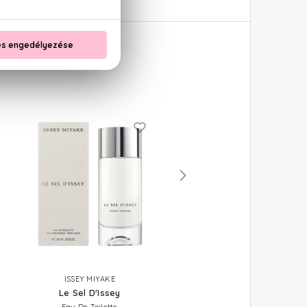
ISSEY MIYAKE
ISSEY MIYAKE
Le Sel D'Issey
L'eau D'Issey Pour Homm
Sport