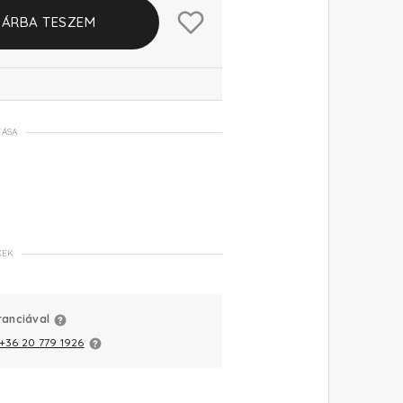
ÁRBA TESZEM
TÁSA
KEK
ranciával
+36 20 779 1926