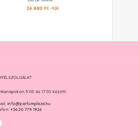
Eau De Toilette
Eau De Toilette
26.880 Ft -tól
16.970 Ft -tól
YFÉLSZOLGÁLAT
kanapokon 9:00 és 17:00 között:
ail:
info@parfumplaza.hu
efon:
+36 20 779 1926