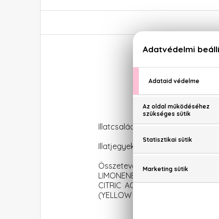
Illatcsalád: Virágos-gyümölcsös
Illatjegyek: Körte, virágos jegyek, 
Összetevők: ALCOHOL, PARFU
LIMONENE, CITRONELLOL, ETHYL
CITRIC ACID,HYDROXYCITRONELLA
(YELLOW 5), CI 60730 (EXT. VIOLET