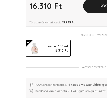
16.310 Ft
KOS
Törzsvásárlóknak csak:
15.495 Ft
KISZERELÉS KIVÁLASZ
Teszter 100 ml
16.310 Ft
KAPCSOLÓDÓ TERMÉ
100% eredeti termékek,
14 napos visszaküldési ga
Kérdésed van, elakadtál? Hívd ügyfélszolgálatunkat: