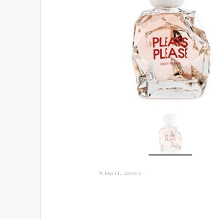
*A kép illusztráció