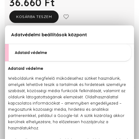
36.660 Ft
KOSÁRBA TESZEM
Törzsvásárlóknak csak:
34.827 Ft
KISZERELÉS KIVÁLASZTÁSA
Teszter 100 ml
36.660 Ft
KAPCSOLÓDÓ TERMÉKEK
100% eredeti termékek,
14 napos visszaküldési garanciával
+36 20
Kérdésed van, elakadtál? Hívd ügyfélszolgálatunkat:
779 1926