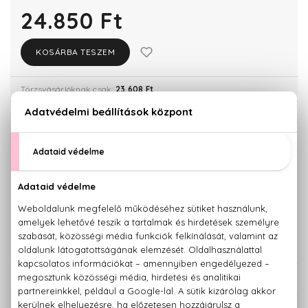
24.850 Ft
KOSÁRBA TESZEM
Törzsvásárlóknak csak:
23.608 Ft
KISZERELÉS KIVÁLASZTÁSA
30 ml
50 ml
24.850 Ft
33.590 Ft
Teszter 100 ml
100 ml
35.780 Ft
41.490 Ft
KAPCSOLÓDÓ TERMÉKEK