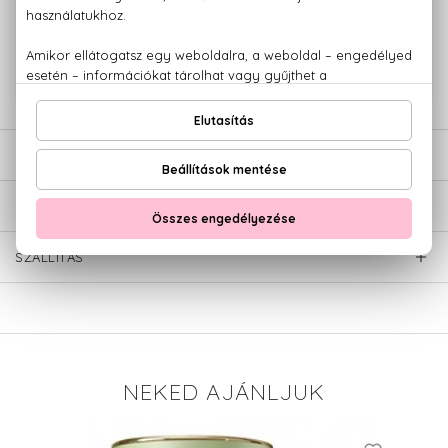
100% eredeti termékek,
14 napos visszaküldési garanciával
+36 20
Kérdésed van, elakadtál? Hívd ügyfélszolgálatunkat:
779 1926
LEÍRÁS
ÉRTÉKELÉSEK (0)
SZÁLLÍTÁS
NEKED AJÁNLJUK