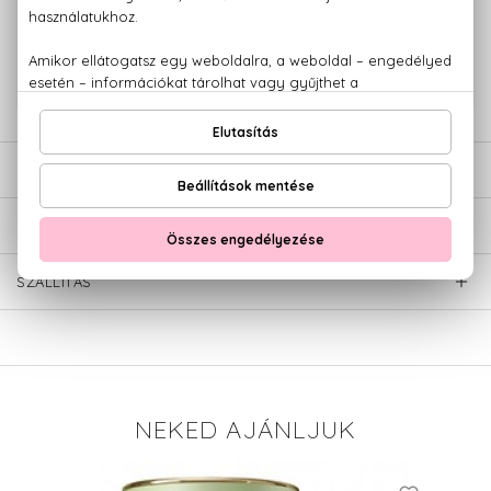
100% eredeti termékek,
14 napos visszaküldési garanciával
+36 20
Kérdésed van, elakadtál? Hívd ügyfélszolgálatunkat:
779 1926
LEÍRÁS
ÉRTÉKELÉSEK (0)
SZÁLLÍTÁS
NEKED AJÁNLJUK