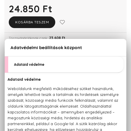
24.850 Ft
KOSÁRBA TESZEM
Törzsvásárlóknak csak:
23.608 Ft
KISZERELÉS KIVÁLASZTÁSA
30 ml
50 ml
24.850 Ft
33.590 Ft
Teszter 100 ml
100 ml
35.780 Ft
41.490 Ft
KAPCSOLÓDÓ TERMÉKEK