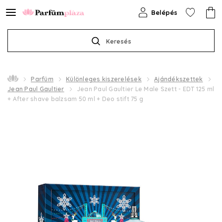
Belépés
Keresés
Parfüm
Különleges kiszerelések
Ajándékszettek
Jean Paul Gaultier
Jean Paul Gaultier Le Male Szett - EDT 125 ml
+ After shave balzsam 50 ml + Deo stift 75 g