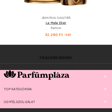
JEAN PAUL GAULTIER
Le Male Elixir
Parfum
32.280 Ft -tól
Fel az oldal tetejére!
TOP KATEGÓRIÁK
ÜGYFÉLSZOLGÁLAT