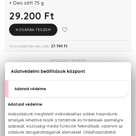
+ Deo stift 75 g
29.200 Ft
KOSÁRBA TESZEM
Törzsvásárlóknak csak:
27.740 Ft
KAPCSOLÓDÓ TERMÉKEK
Le Male Deo stift 75 ml
10.150 Ft
Le Male Eau De Toilette Szett 75+75
25.480 Ft
ml
23.970 Ft -
Le Male Eau De Toilette
tól