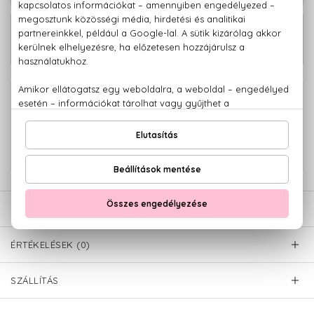
Le Male Xmas Collector Edition Eau
46.760 Ft
De Toilette 125 ml
100% eredeti termékek,
14 napos visszaküldési garanciával
+36 20
Kérdésed van, elakadtál? Hívd ügyfélszolgálatunkat:
779 1926
LEÍRÁS
ÉRTÉKELÉSEK (0)
SZÁLLÍTÁS