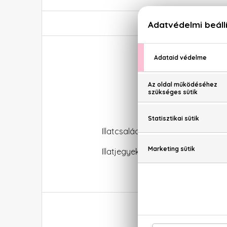
J
Illatcsalád: Orientális-fougere
Illatjegyek: Citrom, bergamott, kö