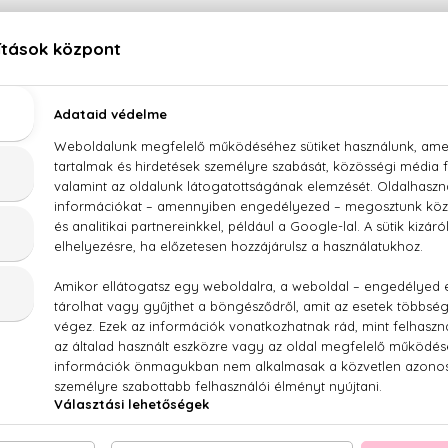
LEÍRÁS
ÉRTÉKELÉSEK (0)
SZÁLLÍTÁS
ean Paul Gaultier Ultra Male Eau De Toilette Inten
rte, levendula, menta, fahéj, zsálya, köménymag, vanília, bor