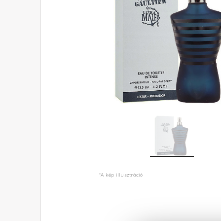
*A kép illusztráció