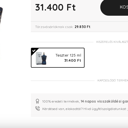
31.400 Ft
KO
Törzsvásárlóknak csak:
29.830 Ft
KISZERELÉS KIVÁLASZ
Teszter 125 ml
31.400 Ft
KAPCSOLÓDÓ TERMÉ
100% eredeti termékek,
14 napos visszaküldési ga
Kérdésed van, elakadtál? Hívd ügyfélszolgálatunkat: