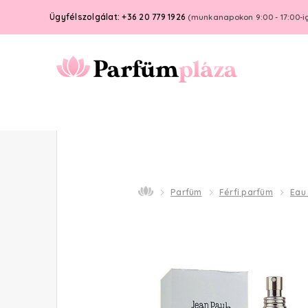
Ügyfélszolgálat: +36 20 779 1926
(munkanapokon 9:00 - 17:00-i
Parfüm
Férfi parfüm
Eau 