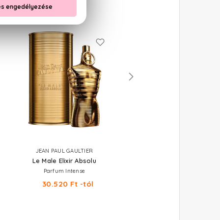
JEAN PAUL GAULTIER
JEAN PAUL GAULTIER
Le Male Elixir Absolu
Le Beau Male
Parfum Intense
Eau De Toilette Fraicheur Inten
30.520 Ft -tól
29.200 Ft -tól