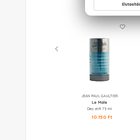
JEAN PAUL GAULTIER
JEAN PAUL GAULTIER
Le Male Elixir
Le Male
Parfum
Deo stift 75 ml
32.280 Ft -tól
10.150 Ft