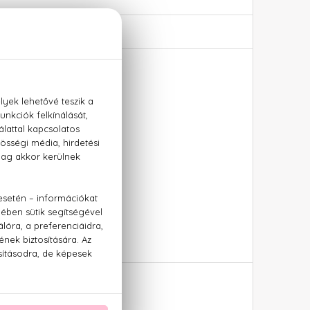
se
ostyánkő, cédrus, pacsuli