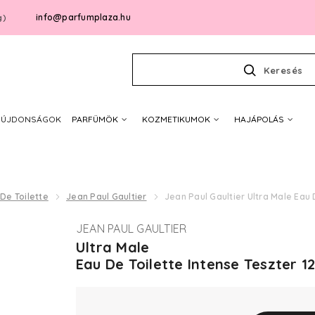
info@parfumplaza.hu
g)
Keresés
ÚJDONSÁGOK
PARFÜMÖK
KOZMETIKUMOK
HAJÁPOLÁS
De Toilette
Jean Paul Gaultier
Jean Paul Gaultier Ultra Male Eau 
JEAN PAUL GAULTIER
Ultra Male
Eau De Toilette Intense Teszter 1