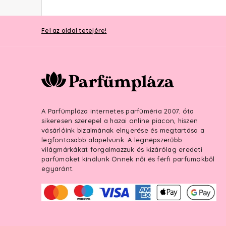
Fel az oldal tetejére!
A Parfümpláza internetes parfüméria 2007. óta
sikeresen szerepel a hazai online piacon, hiszen
vásárlóink bizalmának elnyerése és megtartása a
legfontosabb alapelvünk. A legnépszerűbb
világmárkákat forgalmazzuk és kizárólag eredeti
parfümöket kínálunk Önnek női és férfi parfümökből
egyaránt.