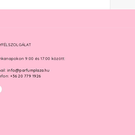
YFÉLSZOLGÁLAT
kanapokon 9:00 és 17:00 között:
ail:
info@parfumplaza.hu
efon:
+36 20 779 1926