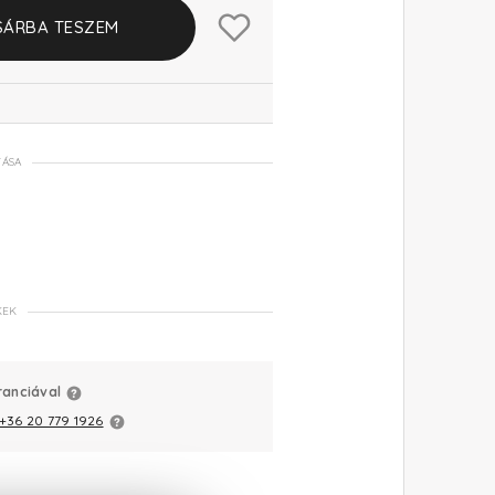
SÁRBA TESZEM
TÁSA
KEK
ranciával
+36 20 779 1926