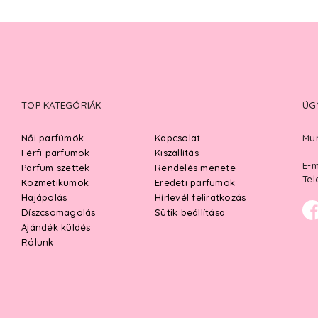
TOP KATEGÓRIÁK
ÜG
Női parfümök
Kapcsolat
Mun
Férfi parfümök
Kiszállítás
E-m
Parfüm szettek
Rendelés menete
Tel
Kozmetikumok
Eredeti parfümök
Hajápolás
Hírlevél feliratkozás
Díszcsomagolás
Sütik beállítása
Ajándék küldés
Rólunk