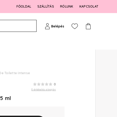
FŐOLDAL
SZÁLLÍTÁS
RÓLUNK
KAPCSOLAT
Belépés
De Toilette Intense
0
0 értékelés alapján
25 ml