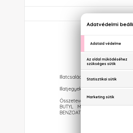
J
Illatcsalád: Ciprus-orientális
Illatjegyek: füge, tubarózsa, szan
Összetevők: ALCOHOL DENAT., 
BUTYL METHOXYDIBENZOYLMET
BENZOATE, BENZYL ALCOHOL, CI 19