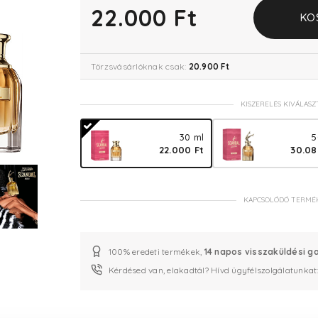
22.000 Ft
KO
Törzsvásárlóknak csak:
20.900 Ft
KISZERELÉS KIVÁLASZ
30 ml
5
22.000 Ft
30.08
KAPCSOLÓDÓ TERMÉ
100% eredeti termékek,
14 napos visszaküldési g
Kérdésed van, elakadtál? Hívd ügyfélszolgálatunkat