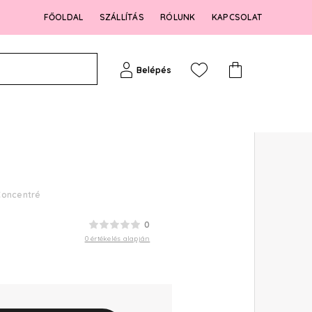
FŐOLDAL
SZÁLLÍTÁS
RÓLUNK
KAPCSOLAT
Belépés
Concentré
0
0 értékelés alapján