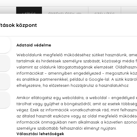
LEÍRÁS
ÉRTÉKELÉSEK (0)
SZÁLLÍTÁS
ean Paul Gaultier Scandal Absolu Parfum Concent
tálfa
PARFUM (FRAGRANCE), AQUA (WATER), BENZYL SALICYLATE, 
HANE, HYDROXYCITRONELLAL, ALPHA-ISOMETHYL IONONE
140 (YELLOW 5), CI 14700 (RED 4)