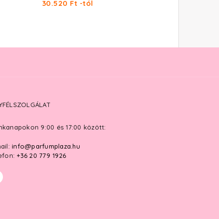
30.520 Ft -tól
33.370 Ft -tól
YFÉLSZOLGÁLAT
kanapokon 9:00 és 17:00 között:
ail:
info@parfumplaza.hu
efon:
+36 20 779 1926