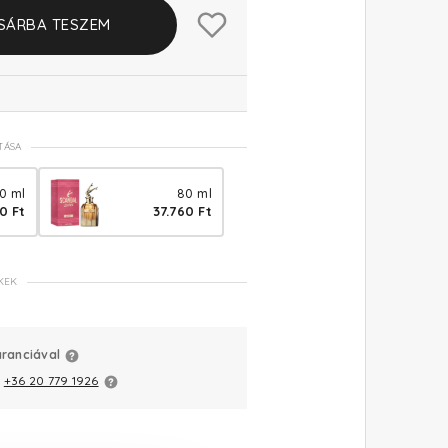
SÁRBA TESZEM
TÁSA
0 ml
80 ml
0 Ft
37.760 Ft
KEK
aranciával
:
+36 20 779 1926