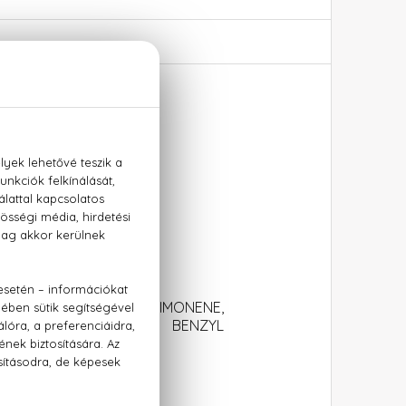
ré
LINALOOL, COUMARIN, LIMONENE,
, FARNESOL, CITRAL, BENZYL