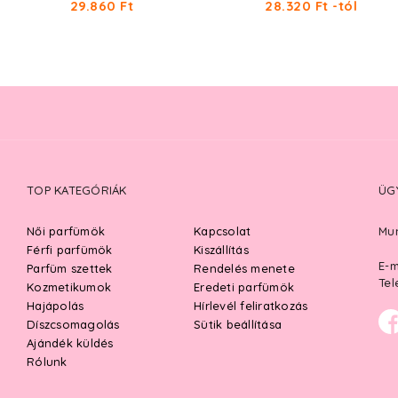
29.860 Ft
28.320 Ft -tól
TOP KATEGÓRIÁK
ÜG
Női parfümök
Kapcsolat
Mun
Férfi parfümök
Kiszállítás
E-m
Parfüm szettek
Rendelés menete
Tel
Kozmetikumok
Eredeti parfümök
Hajápolás
Hírlevél feliratkozás
Díszcsomagolás
Sütik beállítása
Ajándék küldés
Rólunk