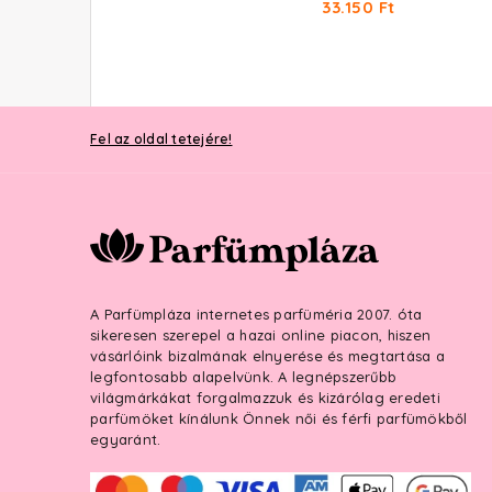
33.370 Ft -tól
33.150 Ft
Fel az oldal tetejére!
A Parfümpláza internetes parfüméria 2007. óta
sikeresen szerepel a hazai online piacon, hiszen
vásárlóink bizalmának elnyerése és megtartása a
legfontosabb alapelvünk. A legnépszerűbb
világmárkákat forgalmazzuk és kizárólag eredeti
parfümöket kínálunk Önnek női és férfi parfümökből
egyaránt.