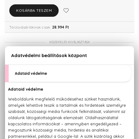
KOSÁRBA TESZEM
Törzsvásárlóknak csak:
28.994 Ft
KISZERELÉS KIVÁLASZTÁSA
50 ml
Teszter 80 ml
28.320 Ft
30.520 Ft
80 ml
32.270 Ft
KAPCSOLÓDÓ TERMÉKEK
Scandal Eau De Parfum Szett 50+75
29.860 Ft
ml