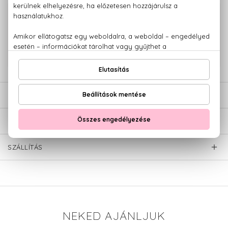
100% eredeti termékek,
14 napos visszaküldési garanciával
+36 20
Kérdésed van, elakadtál? Hívd ügyfélszolgálatunkat:
779 1926
LEÍRÁS
ÉRTÉKELÉSEK (0)
SZÁLLÍTÁS
NEKED AJÁNLJUK