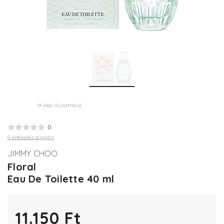
*A kép illusztráció
0
0 értékelés alapján
JIMMY CHOO
Floral
Eau De Toilette 40 ml
11.150 Ft