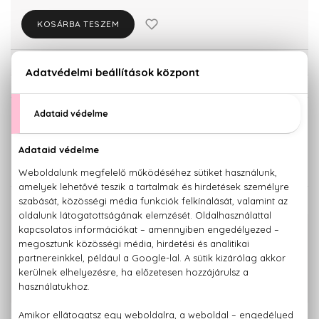
KOSÁRBA TESZEM
Törzsvásárlóknak csak:
10.593 Ft
KISZERELÉS KIVÁLASZTÁSA
40 ml
Teszter 90 ml
11.150 Ft
13.190 Ft
KAPCSOLÓDÓ TERMÉKEK
100% eredeti termékek,
14 napos visszaküldési garanciával
+36 20
Kérdésed van, elakadtál? Hívd ügyfélszolgálatunkat:
779 1926