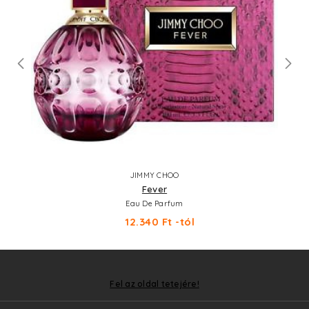
JIMMY CHOO
Fever
Eau De Parfum
12.340 Ft -tól
Fel az oldal tetejére!