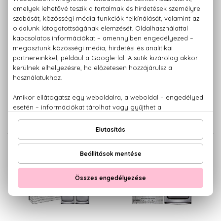
JIMMY CHOO
JIMMY CHOO
Jimmy Choo
L'Eau
Eau De Toilette
Eau De Toilette
11.890 Ft -tól
11.150 Ft -tól