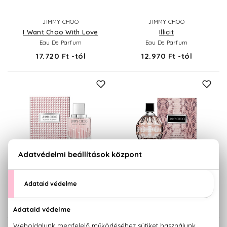
JIMMY CHOO
JIMMY CHOO
I Want Choo With Love
Illicit
Eau De Parfum
Eau De Parfum
17.720 Ft -tól
12.970 Ft -tól
JIMMY CHOO
JIMMY CHOO
Illicit Flower
Jimmy Choo
Eau De Toilette
Eau De Parfum
11.150 Ft -tól
12.340 Ft -tól