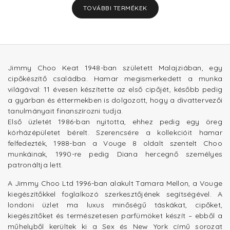
TOVÁBBI TERMÉKEK
Jimmy Choo Keat 1948-ban született Malajziában, egy
cipőkészítő családba. Hamar megismerkedett a munka
világával: 11 évesen készítette az első cipőjét, később pedig
a gyárban és éttermekben is dolgozott, hogy a divattervezői
tanulmányait finanszírozni tudja.
Első üzletét 1986-ban nyitotta, ehhez pedig egy öreg
kórházépületet bérelt. Szerencsére a kollekcióit hamar
felfedezték, 1988-ban a Vouge 8 oldalt szentelt Choo
munkáinak, 1990-re pedig Diana hercegnő személyes
patronáltja lett.
A Jimmy Choo Ltd 1996-ban alakult Tamara Mellon, a Vouge
kiegészítőkkel foglalkozó szerkesztőjének segítségével. A
londoni üzlet ma luxus minőségű táskákat, cipőket,
kiegészítőket és természetesen parfümöket készít – ebből a
műhelyből kerültek ki a Sex és New York című sorozat