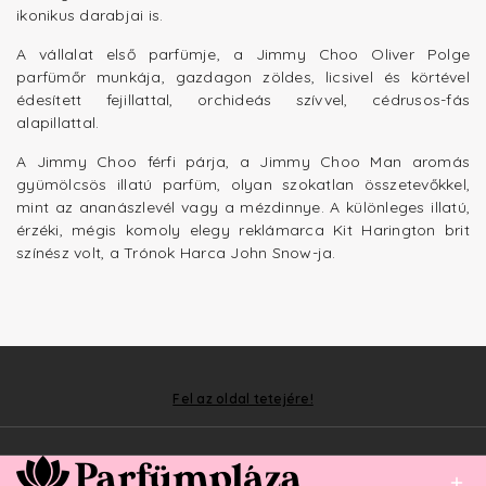
ikonikus darabjai is.
A vállalat első parfümje, a Jimmy Choo Oliver Polge
parfümőr munkája, gazdagon zöldes, licsivel és körtével
édesített fejillattal, orchideás szívvel, cédrusos-fás
alapillattal.
A Jimmy Choo férfi párja, a Jimmy Choo Man aromás
gyümölcsös illatú parfüm, olyan szokatlan összetevőkkel,
mint az ananászlevél vagy a mézdinnye. A különleges illatú,
érzéki, mégis komoly elegy reklámarca Kit Harington brit
színész volt, a Trónok Harca John Snow-ja.
Fel az oldal tetejére!