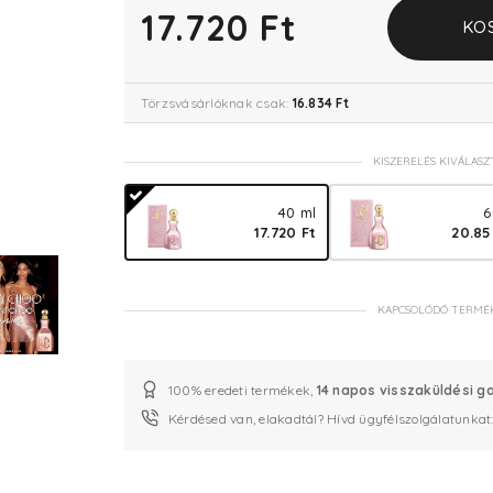
17.720 Ft
KO
Törzsvásárlóknak csak:
16.834 Ft
KISZERELÉS KIVÁLASZ
40 ml
6
17.720 Ft
20.85
KAPCSOLÓDÓ TERMÉ
100% eredeti termékek,
14 napos visszaküldési g
Kérdésed van, elakadtál? Hívd ügyfélszolgálatunkat