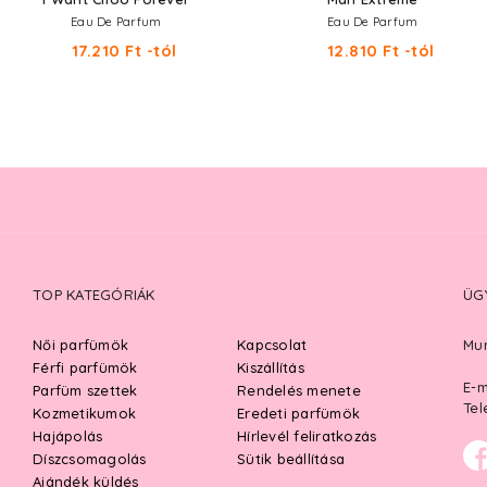
Eau De Parfum
Eau De Parfum
17.210 Ft -tól
12.810 Ft -tól
TOP KATEGÓRIÁK
ÜG
Női parfümök
Kapcsolat
Mun
Férfi parfümök
Kiszállítás
E-m
Parfüm szettek
Rendelés menete
Tel
Kozmetikumok
Eredeti parfümök
Hajápolás
Hírlevél feliratkozás
Díszcsomagolás
Sütik beállítása
Ajándék küldés