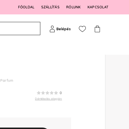
FŐOLDAL
SZÁLLÍTÁS
RÓLUNK
KAPCSOLAT
Belépés
 Parfum
0
0 értékelés alapján