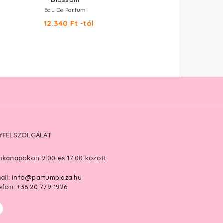
Eau De Parfum
Eau De Parfum
12.340 Ft -tól
12.970 Ft -tól
YFÉLSZOLGÁLAT
kanapokon 9:00 és 17:00 között:
ail:
info@parfumplaza.hu
efon:
+36 20 779 1926