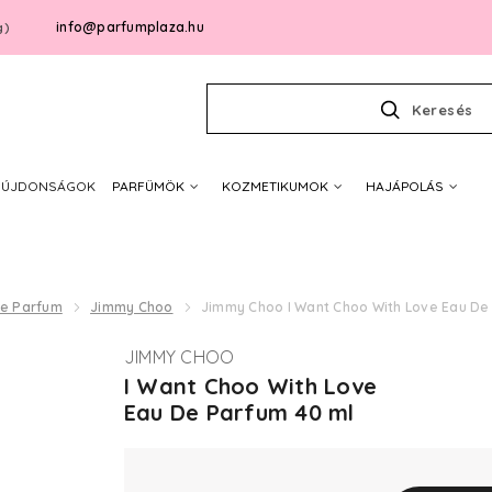
info@parfumplaza.hu
g)
Keresés
ÚJDONSÁGOK
PARFÜMÖK
KOZMETIKUMOK
HAJÁPOLÁS
De Parfum
Jimmy Choo
Jimmy Choo I Want Choo With Love Eau De
JIMMY CHOO
I Want Choo With Love
Eau De Parfum 40 ml