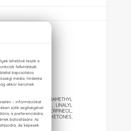
m
TER), VANILLIN, TETRAMETHYL
BERGAMOT) PEEL OIL, LINALYL
ACETATE, COUMARIN, TERPINEOL,
LEMON) PEEL OIL, ROSE KETONES,
E, BENZYL ALCOHOL