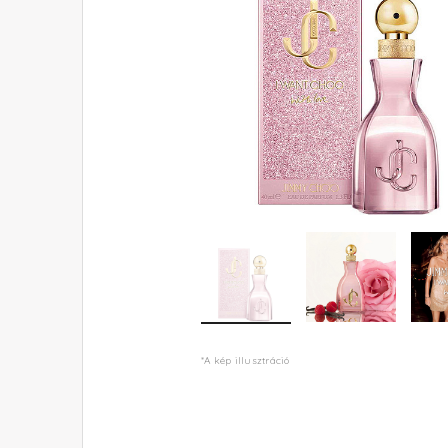
*A kép illusztráció