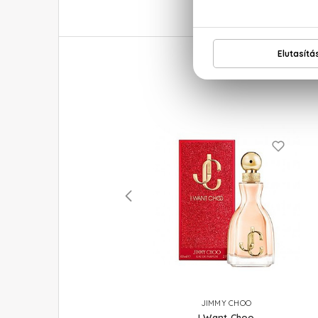
JIMMY CHOO
JIMMY CHOO
I Want Choo Le Parfum
I Want Choo