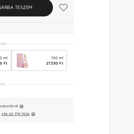
SÁRBA TESZEM
TÁSA
0 ml
100 ml
0 Ft
27.330 Ft
KEK
aranciával
:
+36 20 779 1926