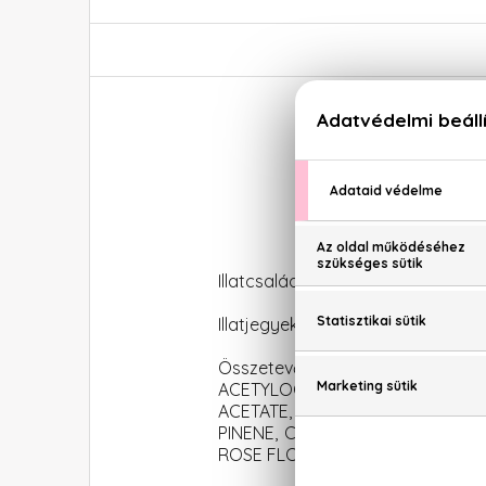
Illatcsalád: Gyümölcsös-virágos
Illatjegyek: málna, mandarin, naran
Összetevők: ALCOHOL DENAT.
ACETYLOCTAHYDRONAPHTHALENE
ACETATE, LINALOOL, BUTYL MET
PINENE, CITRONELLOL, CITRUS A
ROSE FLOWER OIL/EXTRACT, CIT