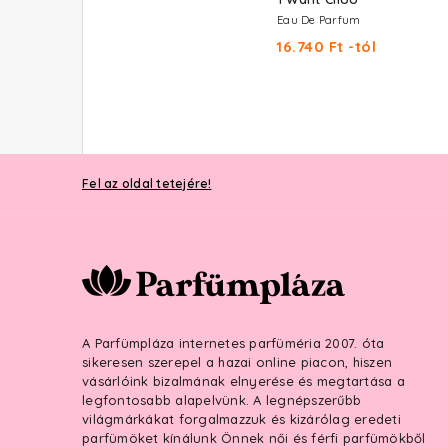
Parfum
Eau De Parfum
17.840 Ft -tól
16.740 Ft -tól
Fel az oldal tetejére!
A Parfümpláza internetes parfüméria 2007. óta
sikeresen szerepel a hazai online piacon, hiszen
vásárlóink bizalmának elnyerése és megtartása a
legfontosabb alapelvünk. A legnépszerűbb
világmárkákat forgalmazzuk és kizárólag eredeti
parfümöket kínálunk Önnek női és férfi parfümökből