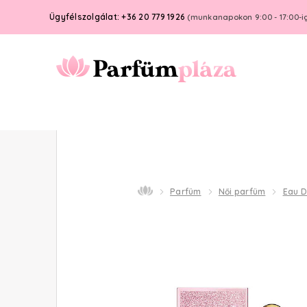
Ügyfélszolgálat: +36 20 779 1926
(munkanapokon 9:00 - 17:00-i
Parfüm
Női parfüm
Eau 