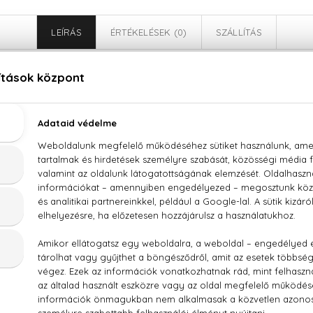
LEÍRÁS
ÉRTÉKELÉSEK (0)
SZÁLLÍTÁS
Jimmy Choo I Want Choo With Love Eau De Parfu
csvirág, rózsa, hibiszkusz, frézia, vanília, szantálfa, pézsma
 (SD ALCOHOL 40-B), PARFUM (FRAGRANCE), AQUA (WA
S, BENZYL SALICYLATE, CITRUS AURANTIUM BERGAMIA (
HOXYDIBENZOYLMETHANE, LIMONENE, GERANIOL, GERANYL 
URANTIUM PEEL OIL, ISOEUGENYL ACETATE, CITRUS LIMON (
RAL, BETA-CARYOPHYLLENE, TERPINOLENE, ALPHA-TERPINEN