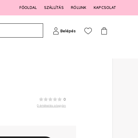
FŐOLDAL
SZÁLLÍTÁS
RÓLUNK
KAPCSOLAT
Belépés
0
0 értékelés alapján