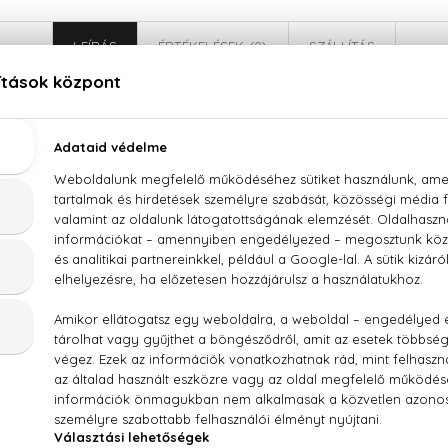
LEÍRÁS
ÉRTÉKELÉSEK (0)
SZÁLLÍTÁS
Jimmy Choo Illicit Flower Eau De Toilette
n, grapefruit virág, jázmin, rózsa, szantálfa, kasmírfa, pézsm
SD ALCOHOL 39-C), PARFUM (FRAGRANCE), AQUA (WATER),
METHOXYDIBENZOYLMETHANE, BHT, CI 14700 (RED 4), CI 6
, LIMONENE, LINALOOL, ALPHA-ISOMETHYL IONONE, GERANIOL,