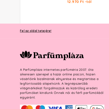
21.560 Ft -tól
12.970 Ft -tól
Fel az oldal tetejére!
A Parfümpláza internetes parfüméria 2007. óta
sikeresen szerepel a hazai online piacon, hiszen
vásárlóink bizalmának elnyerése és megtartása a
legfontosabb alapelvünk. A legnépszerűbb
világmárkákat forgalmazzuk és kizárólag eredeti
parfümöket kínálunk Önnek női és férfi parfümökből
egyaránt.