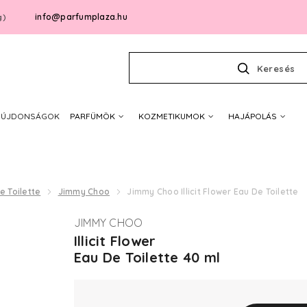
info@parfumplaza.hu
g)
Keresés
ÚJDONSÁGOK
PARFÜMÖK
KOZMETIKUMOK
HAJÁPOLÁS
e Toilette
Jimmy Choo
Jimmy Choo Illicit Flower Eau De Toilette
JIMMY CHOO
Illicit Flower
Eau De Toilette 40 ml