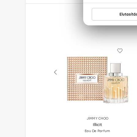
HERMES
JIMMY CHOO
Un Jardin Sur La Lagune
Illicit
Eau De Toilette
Eau De Parfum