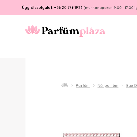
Ügyfélszolgálat: +36 20 779 1926
(munkanapokon 9:00 - 17:00-i
Parfüm
Női parfüm
Eau D