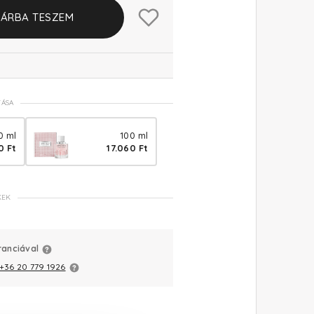
ÁRBA TESZEM
TÁSA
0 ml
100 ml
0 Ft
17.060 Ft
KEK
ranciával
+36 20 779 1926