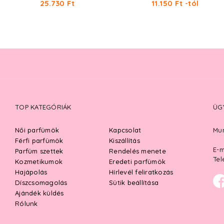
25.730 Ft
11.150 Ft -tól
TOP KATEGÓRIÁK
ÜG
Női parfümök
Kapcsolat
Mun
Férfi parfümök
Kiszállítás
E-m
Parfüm szettek
Rendelés menete
Tel
Kozmetikumok
Eredeti parfümök
Hajápolás
Hírlevél feliratkozás
Díszcsomagolás
Sütik beállítása
Ajándék küldés
Rólunk