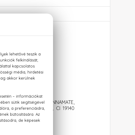
a
 ETHYLHEXYL METHOXYCINNAMATE,
0730 (EXT. VIOLET 2), CI 19140
 CITRAL