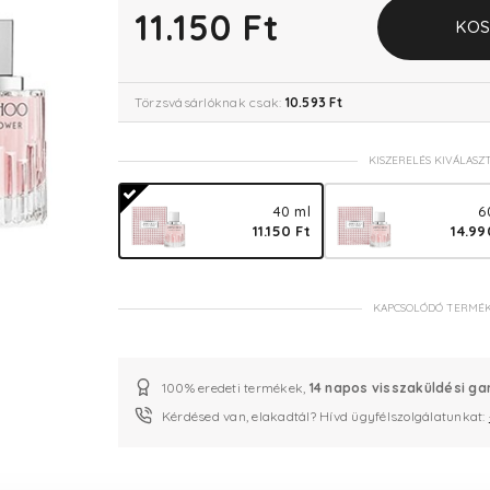
11.150 Ft
KOS
Törzsvásárlóknak csak:
10.593 Ft
KISZERELÉS KIVÁLASZ
40 ml
6
11.150 Ft
14.99
KAPCSOLÓDÓ TERMÉ
100% eredeti termékek,
14 napos visszaküldési ga
Kérdésed van, elakadtál? Hívd ügyfélszolgálatunkat: