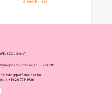
11.890 Ft -tól
11.150 Ft -tól
YFÉLSZOLGÁLAT
kanapokon 9:00 és 17:00 között:
ail:
info@parfumplaza.hu
efon:
+36 20 779 1926