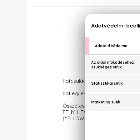
Illatcsalád: Virágos-fás
Illatjegyek: Sárgabarack, mandari
Összetevők: ALCOHOL DENAT. (
ETHYLHEXYL SALICYLATE, BUTYL 
(YELLOW 5), BENZYL SALICYLATE