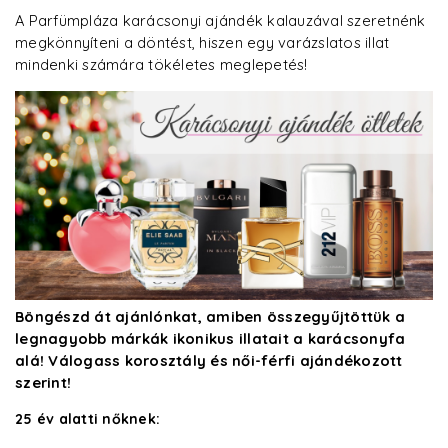
A Parfümpláza karácsonyi ajándék kalauzával szeretnénk
megkönnyíteni a döntést, hiszen egy varázslatos illat
mindenki számára tökéletes meglepetés!
Böngészd át ajánlónkat, amiben összegyűjtöttük a
legnagyobb márkák ikonikus illatait a karácsonyfa
alá! Válogass korosztály és női-férfi ajándékozott
szerint!
25 év alatti nőknek: