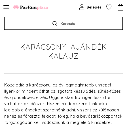
Belépés
Keresés
KARÁCSONYI AJÁNDÉK
KALAUZ
Közeledik a karácsony, az év legmeghittebb ünnepe!
Ilyenkor mindent áthat az izgatott készülődés, sütés-főzés
és ajándékbeszerzés. Ugyanakkor könnyen feszültté
válhat ez az időszak, hiszen minden szerettünknek a
legjobb ajándékot szeretnénk adni, viszont ez különösen
nehéz és fárasztó feladat, főleg, ha a bevásárlóközpontok
forgatagában kell vadásznunk a megfelelő kincsekre.