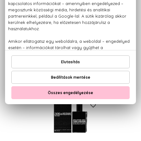
VIKTOR & ROLF
Spicebomb
Eau De Toilette
50 ml
20.020 Ft