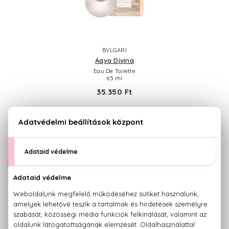
BVLGARI
Aqva Divina
Eau De Toilette
65 ml
35.350 Ft
45 év feletti nőknek:
Még több női parfüm!
25 év alatti férfiaknak: