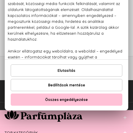
AKCIÓ
ÚJDONSÁG
KATE SPADE NEW YORK
KATE SPADE NEW YORK
Bloom
Kate Spade New York
Eau De Toilette
Eau De Parfum
11.140 Ft -tól
11.610 Ft -tól
Fel az oldal tetejére!
TOP KATEGÓRIÁK