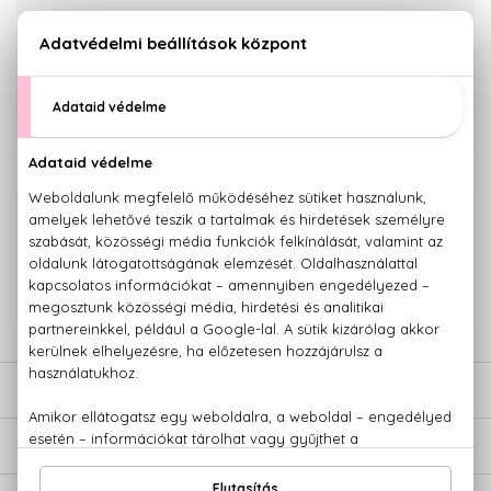
KOSÁRBA TESZEM
Törzsvásárlóknak csak:
9.206 Ft
KAPCSOLÓDÓ TERMÉKEK
100% eredeti termékek,
14 napos visszaküldési garanciával
+36 20
Kérdésed van, elakadtál? Hívd ügyfélszolgálatunkat:
779 1926
LEÍRÁS
ÉRTÉKELÉSEK (0)