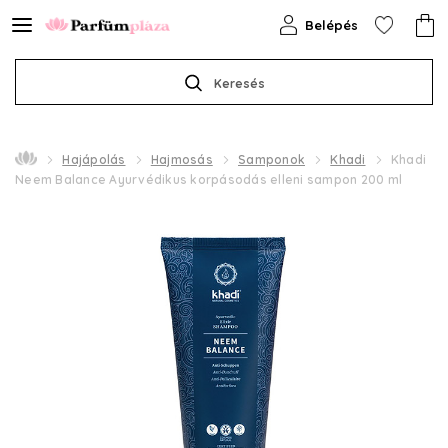
Belépés
Keresés
Hajápolás
Hajmosás
Samponok
Khadi
Khadi
Neem Balance Ayurvédikus korpásodás elleni sampon 200 ml