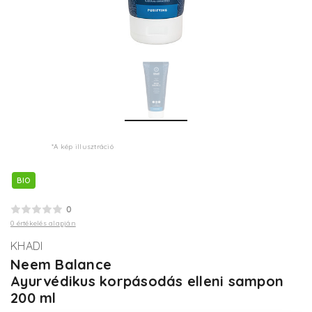
*A kép illusztráció
BIO
0
0 értékelés alapján
KHADI
Neem Balance
Ayurvédikus korpásodás elleni sampon
200 ml