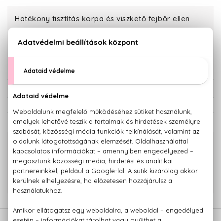
Hatékony tisztítás korpa és viszkető fejbőr ellen
7.010 Ft
KOSÁRBA TESZEM
Törzsvásárlóknak csak:
6.660 Ft
KAPCSOLÓDÓ TERMÉKEK
100% eredeti termékek,
14 napos visszaküldési garanciával
+36 20
Kérdésed van, elakadtál? Hívd ügyfélszolgálatunkat:
779 1926