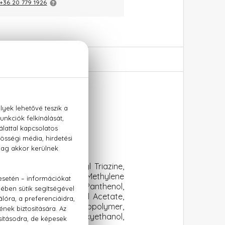
+36 20 779 1926
ml
oxyphenol Methoxyphenyl Triazine,
 Methacrylate Copolymer, Methylene
Glutamate, Tridecane, Panthenol,
yl Palmitate, Tocopheryl Acetate,
heneth-25 Methacrylate Copolymer,
 Propylene Glycol, Phenoxyethanol,