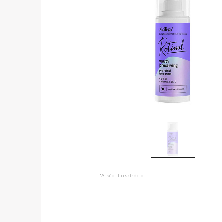
*A kép illusztráció