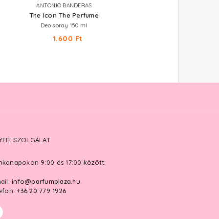
ANTONIO BANDERAS
EYÜP SABRI TUNCER
The Icon The Perfume
Perfume Jewels - Blue Mo
Deo spray 150 ml
Parfümös testpermet 250 ml
1.600 Ft
3.660 Ft
YFÉLSZOLGÁLAT
kanapokon 9:00 és 17:00 között:
ail:
info@parfumplaza.hu
efon:
+36 20 779 1926