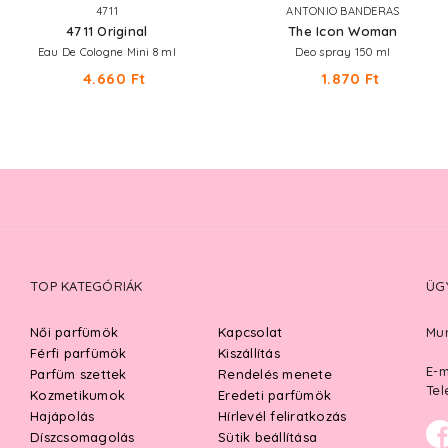
4711
ANTONIO BANDERAS
4711 Original
The Icon Woman
Eau De Cologne Mini 8 ml
Deo spray 150 ml
4.660 Ft
1.870 Ft
TOP KATEGÓRIÁK
ÜG
Női parfümök
Kapcsolat
Mun
Férfi parfümök
Kiszállítás
E-m
Parfüm szettek
Rendelés menete
Tel
Kozmetikumok
Eredeti parfümök
Hajápolás
Hírlevél feliratkozás
Díszcsomagolás
Sütik beállítása