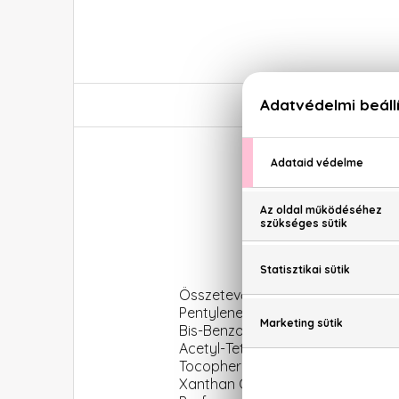
K
Összetevők: Aqua, Dibutyl Adipat
Pentylene Glycol, Glyceryl Steara
Bis-Benzotriazolyl Tetramethylb
Acetyl-Tetrapeptide-11, Acetyl-T
Tocopherol, Decyl Glucoside, L-A
Xanthan Gum, Coco-Glucoside, Ethy