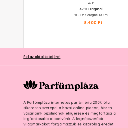
BENETTON
4711
Colors Rose
4711 Original
Eau De Toilette 50 ml
Eau De Cologne 100 ml
9.210 Ft
8.400 Ft
Fel az oldal tetejére!
A Parfümpláza internetes parfüméria 2007. óta
sikeresen szerepel a hazai online piacon, hiszen
vásárlóink bizalmának elnyerése és megtartása a
legfontosabb alapelvünk. A legnépszerűbb
világmárkákat forgalmazzuk és kizárólag eredeti