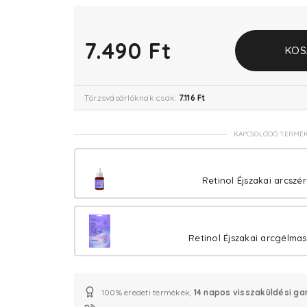
7.490 Ft
KOS
Törzsvásárlóknak csak:
7.116 Ft
KAPCSOLÓDÓ TERMÉ
Retinol Éjszakai arcszér
Retinol Éjszakai arcgélmasz
100% eredeti termékek,
14 napos visszaküldési ga