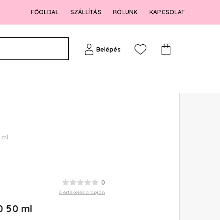
FŐOLDAL
SZÁLLÍTÁS
RÓLUNK
KAPCSOLAT
Belépés
 ml
0
0 értékelés alapján
0 50 ml