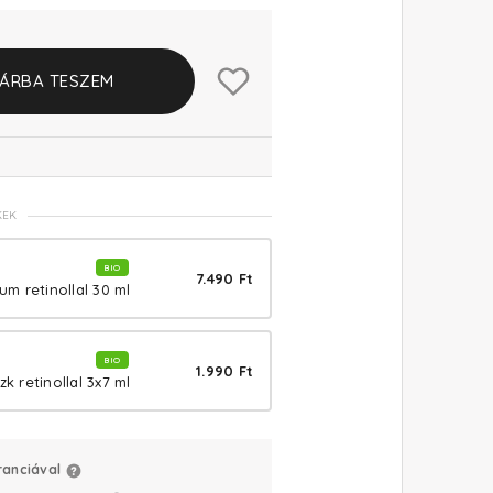
ÁRBA TESZEM
KEK
BIO
7.490 Ft
um retinollal 30 ml
BIO
1.990 Ft
k retinollal 3x7 ml
ranciával