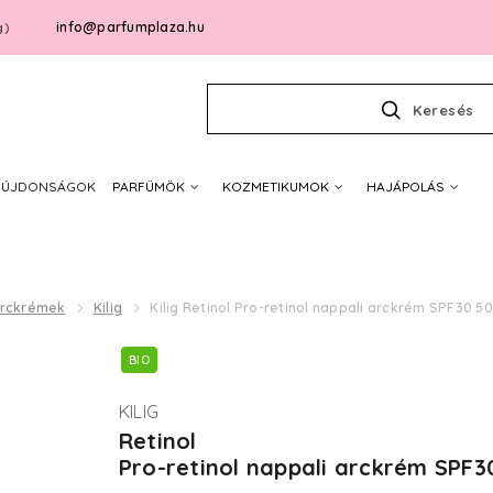
info@parfumplaza.hu
g)
Keresés
ÚJDONSÁGOK
PARFÜMÖK
KOZMETIKUMOK
HAJÁPOLÁS
rckrémek
Kilig
Kilig Retinol Pro-retinol nappali arckrém SPF30 50
BIO
KILIG
Retinol
Pro-retinol nappali arckrém SPF3