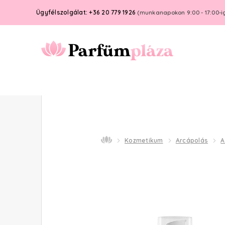
Ügyfélszolgálat: +36 20 779 1926
(munkanapokon 9:00 - 17:00-i
Kozmetikum
Arcápolás
A