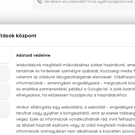
Kérdésed van, elakadtál? Hívd ügyfélszolgálatunkat:
LEÍRÁS
ÉRTÉKELÉSEK (0)
SZÁLLÍTÁS
ilig Retinol Pro-retinol nappali arckrém SPF30 50 
e, Dicaprylyl Carbonate, Cetearyl Alcohol, Bis-Ethylhexyl
te SE, Ethylhexyl Triazone, Glycerin, Acrylates/C12-22 Alkyl
utylphenol, Undecane, Sucrose Distearate, Sodium Stearoyl 
etrapeptide-9, Helianthus Annuus (Sunflower) Seed Oil, Retin
rginine, Polysorbate 20, Dimethyl Isosorbide, Acrylates/Be
lhexylglycerin, Citric Acid, Disodium Lauryl Sulfosuccinate,