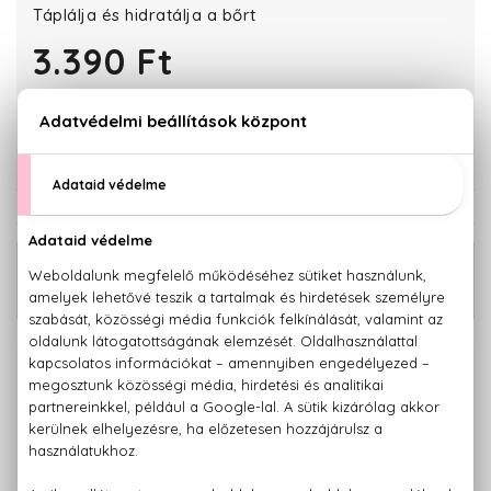
Táplálja és hidratálja a bőrt
3.390 Ft
KOSÁRBA TESZEM
Törzsvásárlóknak csak:
3.221 Ft
KAPCSOLÓDÓ TERMÉKEK
BIO
1.520 Ft
Vitamin C Regeneráló arcmaszk 3x7 g
100% eredeti termékek,
14 napos visszaküldési garanciával
+36 20
Kérdésed van, elakadtál? Hívd ügyfélszolgálatunkat:
779 1926