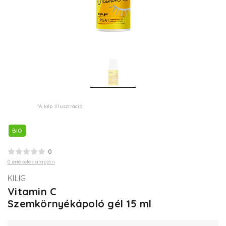
*A kép illusztráció
BIO
0
0 értékelés alapján
KILIG
Vitamin C
Szemkörnyékápoló gél 15 ml