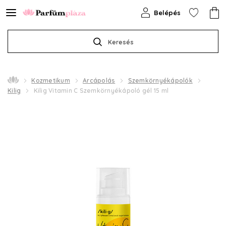
Belépés
Keresés
Kozmetikum
Arcápolás
Szemkörnyékápolók
Kilig
Kilig Vitamin C Szemkörnyékápoló gél 15 ml