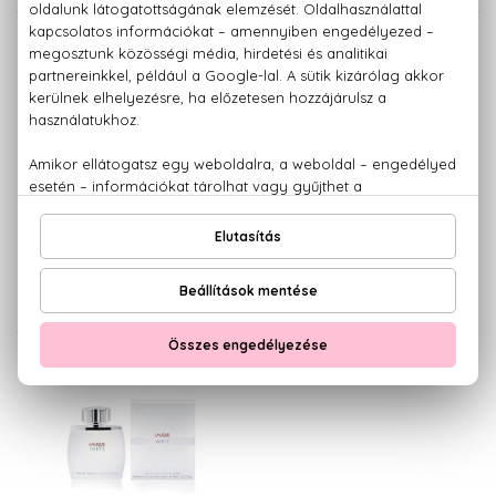
LALIQUE
LALIQUE
Le Parfum
Perles de Lalique
Eau De Parfum
Eau De Parfum
13.630 Ft -tól
13.840 Ft -tól