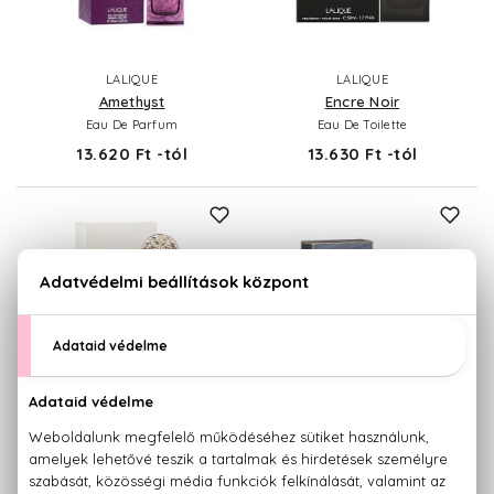
LALIQUE
LALIQUE
Amethyst
Encre Noir
Eau De Parfum
Eau De Toilette
13.620 Ft -tól
13.630 Ft -tól
LALIQUE
LALIQUE
Lalique
Lalique Pour Homme
Eau De Parfum
Eau De Parfum
15.430 Ft -tól
14.990 Ft -tól