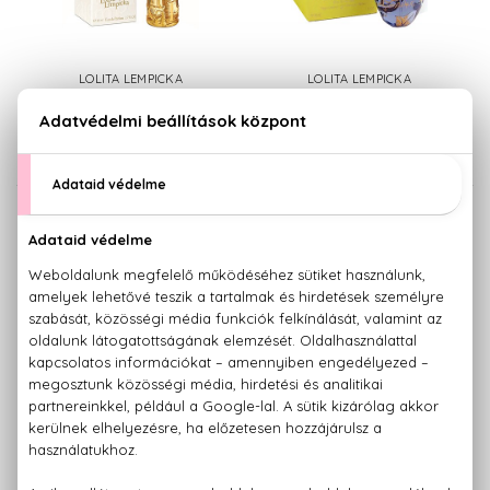
LOLITA LEMPICKA
LOLITA LEMPICKA
Elle L'Aime
Lolita Lempicka
Eau De Parfum
Eau De Parfum
15.870 Ft -tól
33.590 Ft -tól
LOLITA LEMPICKA
LOLITA LEMPICKA
LolitaLand
Mon Premier Parfum
Eau De Parfum
Eau De Parfum
15.430 Ft -tól
12.970 Ft -tól