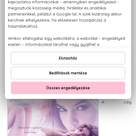
Eternity-nek ugyanis 17 különböző változata jelent meg.
Természetesen most sem maradhat el a sportosabb,
fiatalabb korosztály igényeinek kielégítése, így 1994-ben
megjelent a
CK One
- ami akkor ritkaságnak számított,
hiszen az első uniszex parfüm címet tudhatta magáénak.
A következő években a cég újabb és újabb illatokkal
kísérletezett, ekkor születtek meg a
Contradiction
, majd az
Escape
parfümök, mígnem a cég előállt egy újabb sztár
illattal, az
Euphoriával
. 2005-ös megjelenése óta az eladási
listák vezetőjévé vált, népszerűsége máig töretlen, hisz az
Euphoria parfümök orientális virágillatát azóta megannyi
változatban élvezhetjük, úgy mint
Euphoria Intense
vagy
Euphoria Blossom
.
A cég