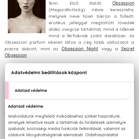
fenn. Első illatát
Obsession
(Megszállottság) névre keresztelte,
melynek neve hűen tükrözi a fülledt,
erotikus jelleggel megtöltött lövedék
alakú üvegcse tartalmát, mind a nőknek
mind a férfiaknak szánt darabban. Az
Obsession parfüm sikereit látva a cég több változatot is
piacra dobott, mint az
Obsession Night
vagy a
Secret
Obsession
.
Az erotika után,
Calvin Klein következő
nagysikerű illata a
romantikát kedvelő
célközönségnek
készült nagy
odaadással. Az
Eternity
(Örökkévalóság) a
szentimentalizmust
testesíti meg tökéletesen komponált virágos elemeivel.
Azóta a parfüm parfümcsaláddá nőtte ki magát, az