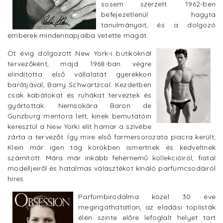
sosem szerzett. 1962-ben
befejezetlenül hagyta
tanulmányait, és a dolgozó
emberek mindennapjaiba vetette magát.
Öt évig dolgozott New York-i butikoknál
tervezőként, majd 1968-ban végre
elindította első vállalatát gyerekkori
barátjával, Barry Schwartzcal. Kezdetben
csak kabátokat és ruhákat terveztek és
gyártottak. Nemsokára Baron de
Gunzburg mentora lett, kinek bemutatóin
keresztül a New Yorki elit hamar a szívébe
zárta a tervezőt. Így mire első farmersorozata piacra került,
Klein már igen tág körökben ismertnek és kedveltnek
számított. Mára már inkább fehérnemű kollekcióiról, fiatal
modelljeiről és hatalmas választékot kínáló parfümcsodáiról
híres.
Parfümbirodalma közel 30 éve
megingathatatlan, az eladási toplisták
élén szinte előre lefoglalt helyet tart