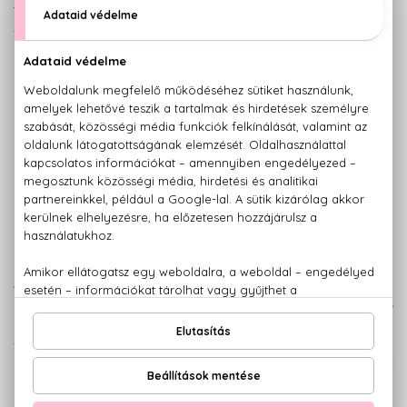
tubarózsa. Az elegáns és kifejezetten nőies parfüm a márka
szimbólumává vált.
A családfő, azaz az
1881 Pour Homme
egy fás, fűszeres
parfüm, néhány virág könnyed illatával lágyítva. A
különleges parfümalapnak számító boróka illatára épül a
szantál, a bors, a fenyő, a rózsa és a citrus. A parfüm
összhatása olyan, mint egy barokk hangulatú, hatalmas kert
az éjszakai holdfényben, így nem csoda, hogy viselőjét is
ellenállhatatlanul romantikussá varázsolja.