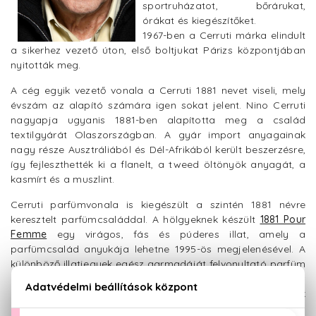
sportruházatot, bőrárukat,
órákat és kiegészítőket.
1967-ben a Cerruti márka elindult
a sikerhez vezető úton, első boltjukat Párizs központjában
nyitották meg.
A cég egyik vezető vonala a Cerruti 1881 nevet viseli, mely
évszám az alapító számára igen sokat jelent. Nino Cerruti
nagyapja ugyanis 1881-ben alapította meg a család
textilgyárát Olaszországban. A gyár import anyagainak
nagy része Ausztráliából és Dél-Afrikából került beszerzésre,
így fejleszthették ki a flanelt, a tweed öltönyök anyagát, a
kasmírt és a muszlint.
Cerruti parfümvonala is kiegészült a szintén 1881 névre
keresztelt parfümcsaláddal. A hölgyeknek készült
1881 Pour
Femme
egy virágos, fás és púderes illat, amely a
parfümcsalád anyukája lehetne 1995-ös megjelenésével. A
különböző illatjegyek egész garmadáját felvonultató parfüm
legdominánsabb illatjegyei a mimóza, a kamilla, a viola, az
írisz és a nárcisz. Az illat szívében pedig olyan virágok
lakoznak, mint a rózsa, a jázmin, a narancsvirág vagy a