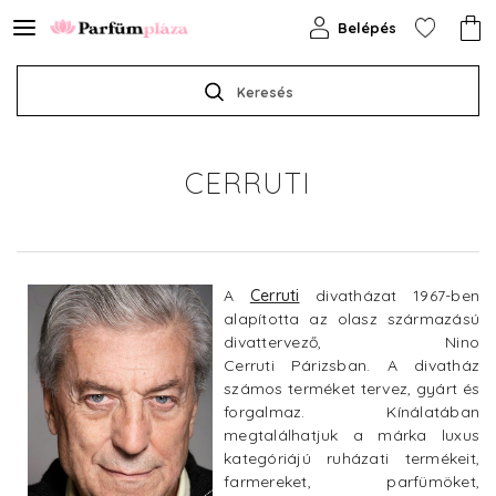
Belépés
Keresés
CERRUTI
A
Cerruti
divatházat 1967-ben
alapította az olasz származású
divattervező, Nino
Cerruti Párizsban. A divatház
számos terméket tervez, gyárt és
forgalmaz. Kínálatában
megtalálhatjuk a márka luxus
kategóriájú ruházati termékeit,
farmereket, parfümöket,