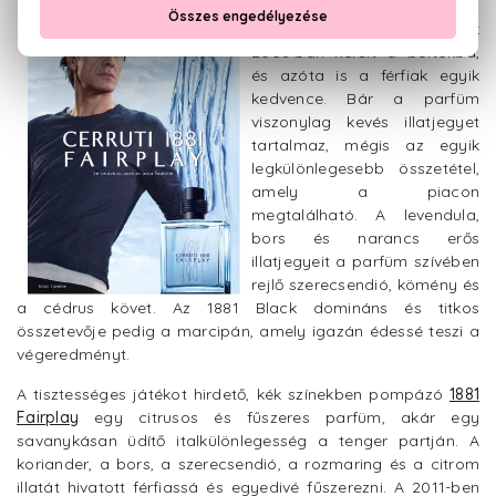
A tisztán fűszeres 1881 Black
2006-ban került a boltokba,
és azóta is a férfiak egyik
kedvence. Bár a parfüm
viszonylag kevés illatjegyet
tartalmaz, mégis az egyik
legkülönlegesebb összetétel,
amely a piacon
megtalálható. A levendula,
bors és narancs erős
illatjegyeit a parfüm szívében
rejlő szerecsendió, kömény és
a cédrus követ. Az 1881 Black domináns és titkos
összetevője pedig a marcipán, amely igazán édessé teszi a
végeredményt.
A tisztességes játékot hirdető, kék színekben pompázó
1881
Fairplay
egy citrusos és fűszeres parfüm, akár egy
savanykásan üdítő italkülönlegesség a tenger partján. A
koriander, a bors, a szerecsendió, a rozmaring és a citrom
illatát hivatott férfiassá és egyedivé fűszerezni. A 2011-ben