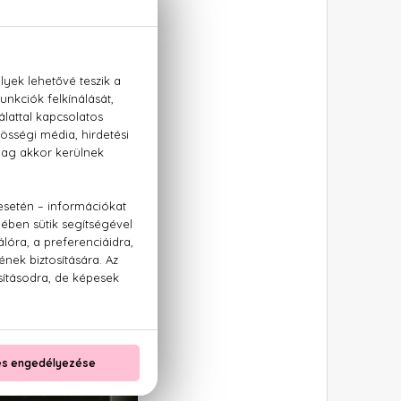
ett parfüm a bogyós
Az Amethyst ugyanis
eketeszeder, az eperfa
szívében pedig olyan
g, és a rózsa. Lalique
ia képviseli, míg a
 felelős.