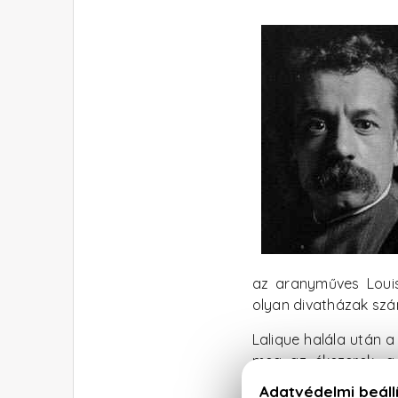
az aranyműves Louis
olyan divatházak szá
Lalique halála után 
meg az ékszerek, a
elteltével a terveze