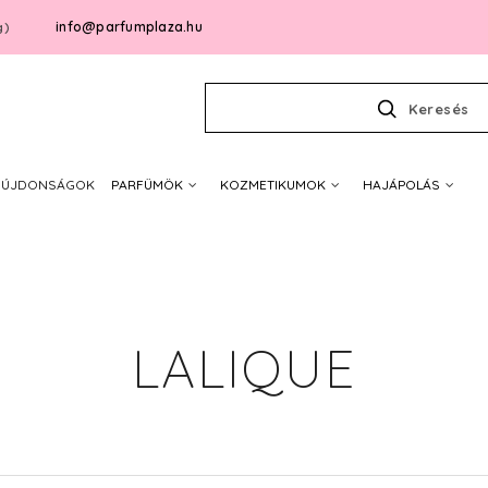
info@parfumplaza.hu
g)
Keresés
ÚJDONSÁGOK
PARFÜMÖK
KOZMETIKUMOK
HAJÁPOLÁS
LALIQUE