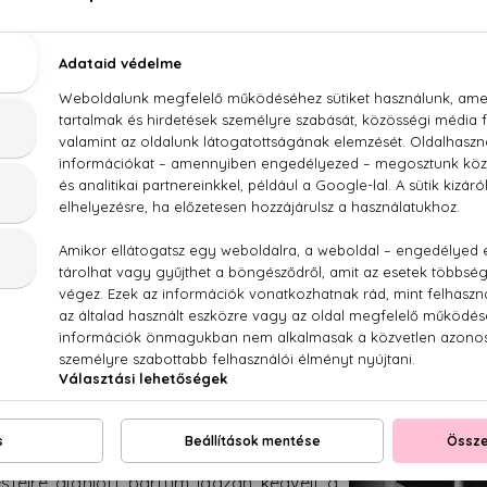
ült a polcokra Lalique névvel fémjelezve.
A Lalique parfümök talán legszebb színben
pompázó tagja az
Amethyst
, melynek drágakő
neve minőségére, és dizájnjára is utal egyben. A
gyümölcsök és virágok keverékéből megszület
gyümölcsök tündér-keresztanyja is lehetne. 
egyszerre bűvöl el a feketeribizli, az áfonya, a f
gyümölcse és a földieper illatával, a parfüm 
virágok lakoznak, mint a babarózsa, az ylang-ylan
titokzatos parfümjében a nőiességet a vaníl
fűszeresen andalító, mégis játékos illatokért a bors
inta névre keresztelt férfi parfüm a luxus
zerű formatervezés, egyszerű színvilág,
a parfüm mégis tiszteletet és eleganciát
Noir
fás parfümjét Lalique 2006-ban
zetevőinek listáján pedig mindössze a
 kasmírfa és a pézsma szerepel. Főleg a
téire ajánlott parfüm igazán kedvelt a