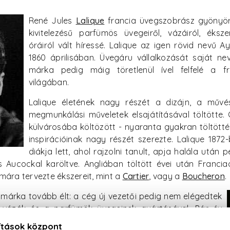
Re
né Jules
Lalique
francia üvegszobrász gyönyör
kivitelezésű parfümös üvegeiről, vázáiról, ékszere
óráiról vált híressé. Lalique az igen rövid nevű A
1860 áprilisában. Üvegáru vállalkozását saját ne
márka pedig máig töretlenül ível felfelé a fr
világában.
Lalique életének nagy részét a dizájn, a művé
megmunkálási műveletek elsajátításával töltötte. 
külvárosába költözött - nyaranta gyakran töltötté
inspirációinak nagy részét szerezte. Lalique 1872
diákja lett, ahol rajzolni tanult, apja halála után 
 Aucockal karöltve. Angliában töltött évei után Francia
mára tervezte ékszereit, mint a
Cartier
, vagy a
Boucheron
.
a márka tovább élt: a cég új vezetői pedig nem elégedtek
 vázák és a parfümök üvegeinek gyártásával. Pár év
tt parfümös üvegeket már meg is töltötték, így számos