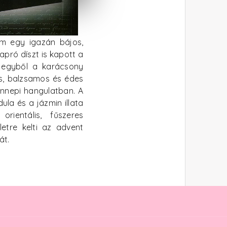
üm egy igazán bájos,
pró díszt is kapott a
 egyből a karácsony
es, balzsamos és édes
ünnepi hangulatban. A
ula és a jázmin illata
rientális, fűszeres
etre kelti az advent
át.