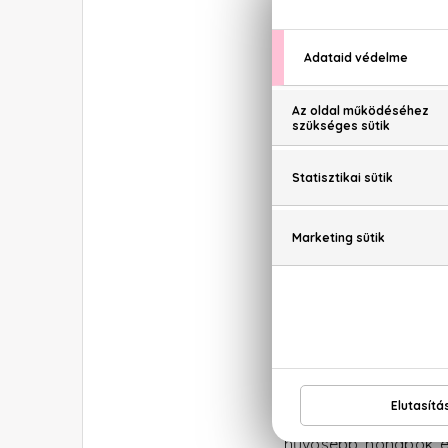
különleges parfüm ker
A különleges, Fekete T
megtestesülése. Egys
egyszerű összetevők, 
sugároz. Az
Encre 
jelentette meg, öss
cédrus, a vetiver, a
hűvösebb hónapok es