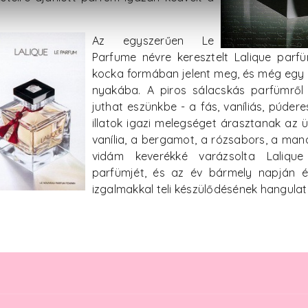
Az egyszerűen Le
Parfume névre keresztelt Lalique parf
kocka formában jelent meg, és még egy a
nyakába. A piros sálacskás parfümről
juthat eszünkbe - a fás, vaníliás, púder
illatok igazi melegséget árasztanak az 
vanília, a bergamot, a rózsabors, a mand
vidám keverékké varázsolta Lalique o
parfümjét, és az év bármely napján él
izgalmakkal teli készülődésének hangulat