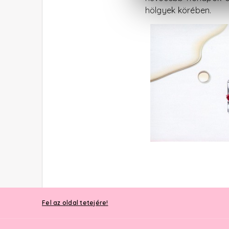
hölgyek körében.
Fel az oldal tetejére!