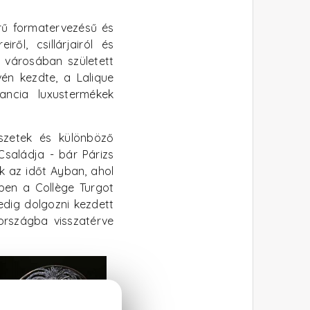
ű formatervezésű és
iről, csillárjairól és
y városában született
vén kezdte, a Lalique
ancia luxustermékek
szetek és különböző
Családja - bár Párizs
k az időt Ayban, ahol
-ben a Collège Turgot
pedig dolgozni kezdett
országba visszatérve