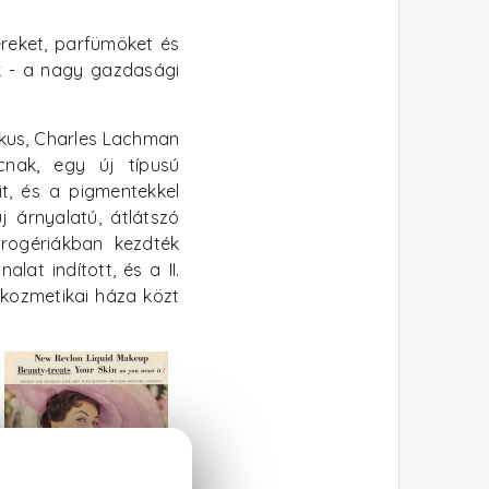
reket, parfümöket és
ak - a nagy gazdasági
ikus, Charles Lachman
cnak, egy új típusú
it, és a pigmentekkel
új árnyalatú, átlátszó
rogériákban kezdték
lat indított, és a II.
 kozmetikai háza közt