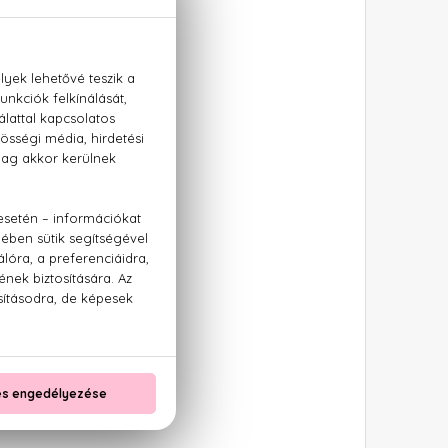
. A családnak ugyanis
ű parfümökkel jelzi.
 kellemes virágillatát
ermészetesen a parfüm
cs nagymama édesség