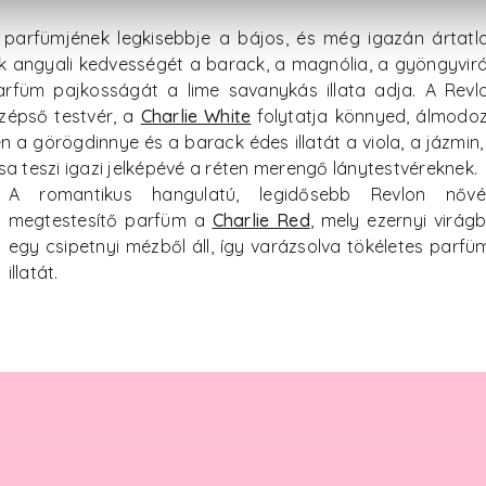
 parfümjének legkisebbje a bájos, és még igazán ártatl
k angyali kedvességét a barack, a magnólia, a gyöngyvir
arfüm pajkosságát a lime savanykás illata adja. A Revl
zépső testvér, a
Charlie White
folytatja könnyed, álmodo
en a görögdinnye és a barack édes illatát a viola, a jázmin,
a teszi igazi jelképévé a réten merengő lánytestvéreknek.
A romantikus hangulatú, legidősebb Revlon nővé
megtestesítő parfüm a
Charlie Red
, mely ezernyi virág
egy csipetnyi mézből áll, így varázsolva tökéletes parf
illatát.