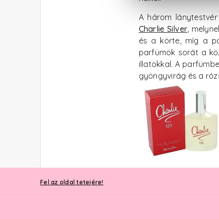
A három lánytestvér
Charlie Silver
, melyne
és a körte, míg a p
parfümök sorát a kö
illatokkal. A parfümb
gyöngyvirág és a rózs
Fel az oldal tetejére!