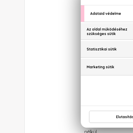
körében.
A
s
e
m
A
n
m
adja, az édesanyák 
jelöli ebben az igaz
nélkül.