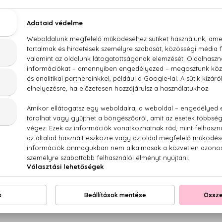
 Revlon parfümvonala is igen szerteágazó, számtalan
tílus képviselteti magát a márka parfümjeiben. Ékes példa
rre a Revlon egyik legismertebb parfümcsaládja, a
Charlie
inden tagja külön egyéniség, és ezt a márka különböző szín
 Revlon parfümcsalád női tagjainak sorát az anya-parfüm
yitja, mely a Charlie Blue nevet viseli. Az 1973-ban
egjelent parfüm nőiességét a rózsák és a muskátli illata
komolyságát pedig a tölgymoha, a pézsma és a szantálfa
án balzsamos, nyugodt parfümben.
A Revlon család fontos tagja a mindig sütemény illatú,
kedves és jóságos nagymama, melynek parfüm
megjelenítése a
Charlie Gold
. A fűszeres, fahéjas és fás
parfümillatokat olyan gyümölcsök egészítik ki, mint a
sárgabarack, a narancs, az őszibarack és a szilva, a nagyi
pedig a jázmin, a rózsa, a viola és a frézia nyújtja. T
elmaradhatatlan hozzávalója a karamell - mert nin