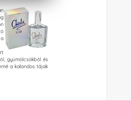
an
ág
on
zó
 a
rt
ból, gyümölcsökből és
ümmé a kalandos tájak