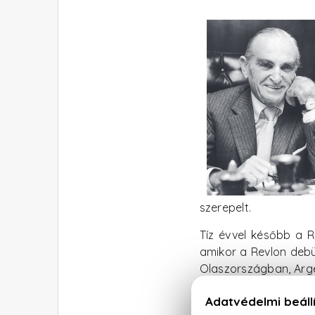
szerepelt.
Tíz évvel később a R
amikor a Revlon debü
Olaszországban, Arge
marketinggel futott b
amerikai megjelenés