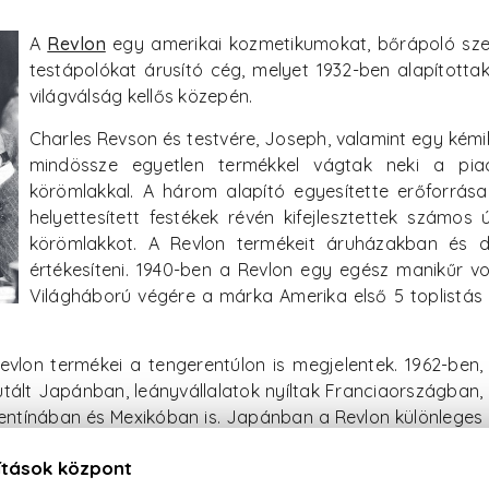
A
Revlon
egy amerikai kozmetikumokat, bőrápoló sze
testápolókat árusító cég, melyet 1932-ben alapított
világválság kellős közepén.
Charles Revson és testvére, Joseph, valamint egy kém
mindössze egyetlen termékkel vágtak neki a pia
körömlakkal. A három alapító egyesítette erőforrása
helyettesített festékek révén kifejlesztettek számos 
körömlakkot. A Revlon termékeit áruházakban és d
értékesíteni. 1940-ben a Revlon egy egész manikűr vona
Világháború végére a márka Amerika első 5 toplistás
evlon termékei a tengerentúlon is megjelentek. 1962-ben,
tált Japánban, leányvállalatok nyíltak Franciaországban,
ntínában és Mexikóban is. Japánban a Revlon különleges
e: a japán stílusú reklámok és modellek helyett kitartott az
 mellett, mellyel nagy sikert aratott a japán hölgyek