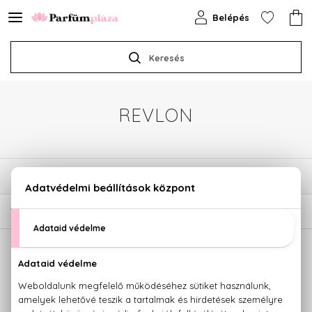
Belépés
Keresés
REVLON
SZŰRÉSEK
1
TERMÉK