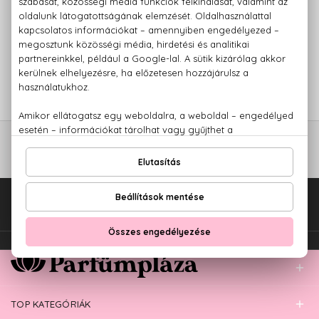
REVLON
Charlie White
Eau De Toilette
5.500 Ft -tól
Fel az oldal tetejére!
TOP KATEGÓRIÁK