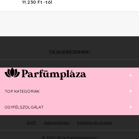
11.230 Ft -tól
Fel az oldal tetejére!
TOP KATEGÓRIÁK
ÜGYFÉLSZOLGÁLAT
ÁSZF
Adatvédelem
Szállítás és fizetés
© 2007-2026 Parfümpláza.hu