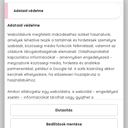
MARC JACOBS
MARC JACOBS
Daisy Eau So Intense
Daisy Wild
Eau De Parfum
Utántölthető Eau De Parfum
Szett 50+10 ml
30.080 Ft -tól
22.000 Ft
ÚJDONSÁG
MARC JACOBS
MARC JACOBS
Daisy Wild
Dot
Utántölthető Eau De Parfum
Eau De Parfum