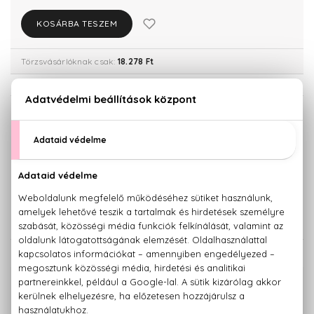
KOSÁRBA TESZEM
Törzsvásárlóknak csak:
18.278 Ft
KISZERELÉS KIVÁLASZTÁSA
30 ml
60 ml
19.240 Ft
22.580 Ft
100 ml
31.940 Ft
KAPCSOLÓDÓ TERMÉKEK
100% eredeti termékek,
14 napos visszaküldési garanciával