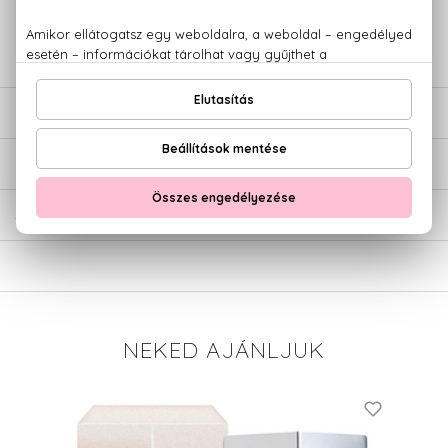
+36 20
Kérdésed van, elakadtál? Hívd ügyfélszolgálatunkat:
779 1926
LEÍRÁS
ÉRTÉKELÉSEK (0)
SZÁLLÍTÁS
NEKED AJÁNLJUK