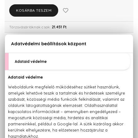
KOSÁRBA TESZEM
Törzsvásárlóknak csak:
21.451 Ft
KISZERELÉS KIVÁLASZTÁSA
30 ml
60 ml
19.240 Ft
22.580 Ft
100 ml
31.940 Ft
KAPCSOLÓDÓ TERMÉKEK
100% eredeti termékek,
14 napos visszaküldési garanciával