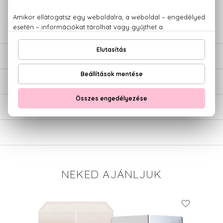
+36 20
Kérdésed van, elakadtál? Hívd ügyfélszolgálatunkat:
779 1926
LEÍRÁS
ÉRTÉKELÉSEK (0)
SZÁLLÍTÁS
NEKED AJÁNLJUK