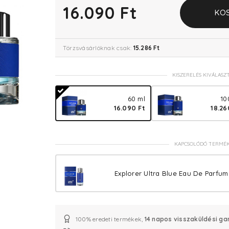
16.090 Ft
KO
Törzsvásárlóknak csak:
15.286 Ft
KISZERELÉS KIVÁLASZ
60 ml
10
16.090 Ft
18.26
KAPCSOLÓDÓ TERMÉ
Explorer Ultra Blue Eau De Parfu
100% eredeti termékek,
14 napos visszaküldési ga