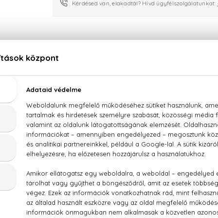
Kérdésed van, elakadtál? Hívd ügyfélszolgálatunkat:
LEÍRÁS
ÉRTÉKELÉSEK (0)
SZÁLLÍTÁS
Montblanc Explorer Ultra Blue Eau De Parfum
 gyümölcsök, rózsabors, tengeri aromák, ámbra, pacsuli, fás 
 (SD ALCOHOL 39-C), PARFUM (FRAGRANCE), AQUA (W
OXYDIBENZOYLMETHANE, ETHYLHEXYL SALICYLATE, BHT, A