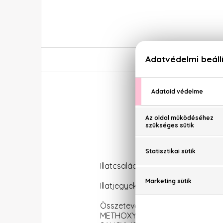
Illatcsalád: Citrus-aromás
Illatjegyek: bergamott, egzotikus
Összetevők: ALCOHOL DENAT.
METHOXYCINNAMATE, BUTYL METH