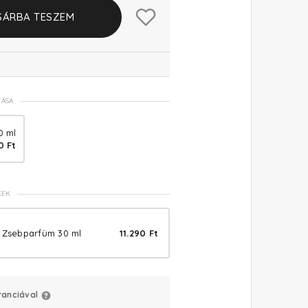
SÁRBA TESZEM
TÁSA
0 ml
0 Ft
KEK
m Zsebparfüm 30 ml
11.290 Ft
ranciával