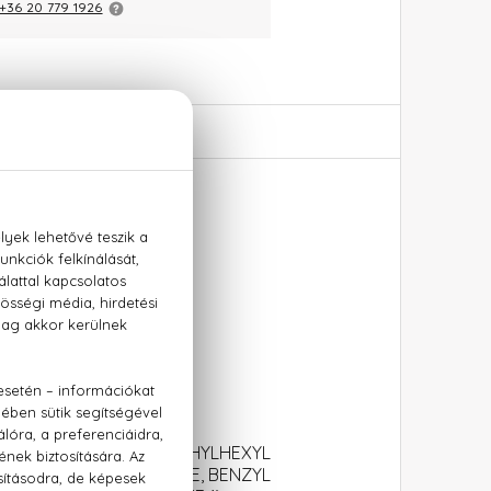
+36 20 779 1926
jegyek, bőr
ATER), LIMONENE, ETHYLHEXYL
LPHA-ISOMETHYL IONONE, BENZYL