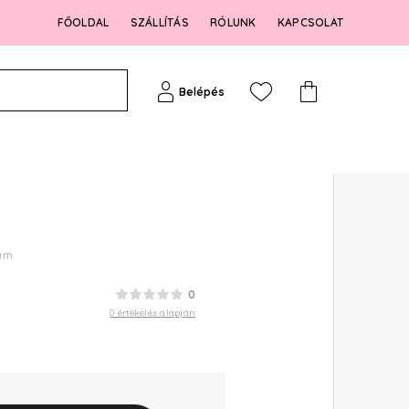
FŐOLDAL
SZÁLLÍTÁS
RÓLUNK
KAPCSOLAT
Belépés
fum
0
0 értékelés alapján