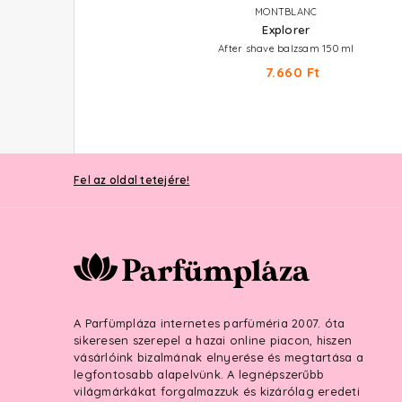
MONTBLANC
MONTBLANC
Explorer Platinum
Explorer
Eau De Parfum
After shave balzsam 150 ml
15.870 Ft -tól
7.660 Ft
Fel az oldal tetejére!
A Parfümpláza internetes parfüméria 2007. óta
sikeresen szerepel a hazai online piacon, hiszen
vásárlóink bizalmának elnyerése és megtartása a
legfontosabb alapelvünk. A legnépszerűbb
világmárkákat forgalmazzuk és kizárólag eredeti