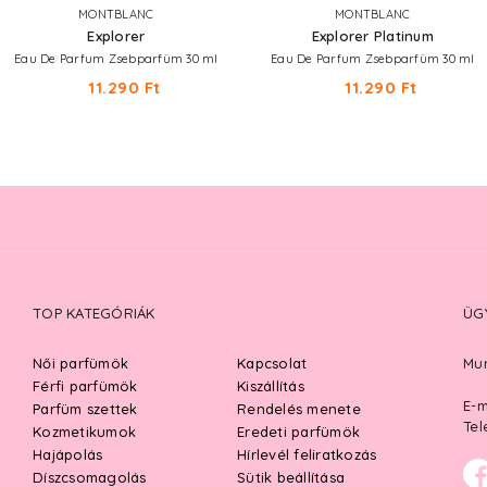
MONTBLANC
MONTBLANC
Explorer
Explorer Platinum
Eau De Parfum Zsebparfüm 30 ml
Eau De Parfum Zsebparfüm 30 ml
11.290 Ft
11.290 Ft
TOP KATEGÓRIÁK
ÜG
Női parfümök
Kapcsolat
Mun
Férfi parfümök
Kiszállítás
E-m
Parfüm szettek
Rendelés menete
Tel
Kozmetikumok
Eredeti parfümök
Hajápolás
Hírlevél feliratkozás
Díszcsomagolás
Sütik beállítása