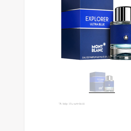
*A kép illusztráció