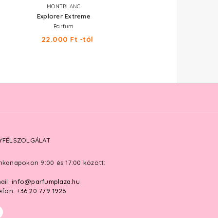
MONTBLANC
MONTBLANC
Explorer Extreme
Explorer
Parfum
Eau De Parfum
22.000 Ft -tól
14.620 Ft -tól
YFÉLSZOLGÁLAT
kanapokon 9:00 és 17:00 között:
ail:
info@parfumplaza.hu
efon:
+36 20 779 1926