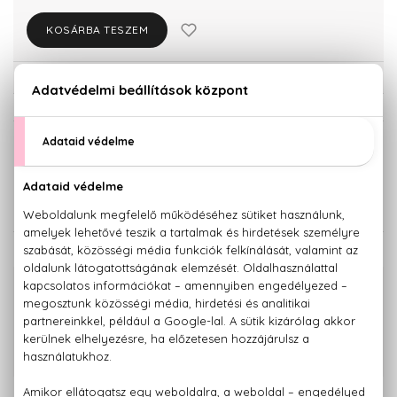
KOSÁRBA TESZEM
Törzsvásárlóknak csak:
10.726 Ft
KISZERELÉS KIVÁLASZTÁSA
30 ml
100 ml
11.290 Ft
19.310 Ft
KAPCSOLÓDÓ TERMÉKEK
100% eredeti termékek,
14 napos visszaküldési garanciával
+36 20
Kérdésed van, elakadtál? Hívd ügyfélszolgálatunkat:
779 1926