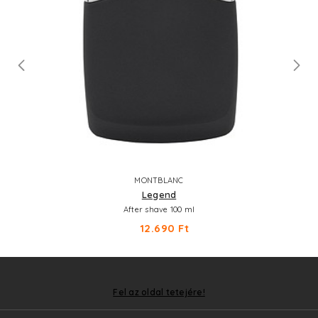
MONTBLANC
Legend
After shave 100 ml
12.690 Ft
Fel az oldal tetejére!