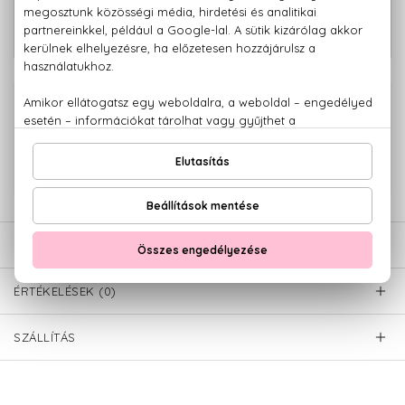
13.860 Ft -
Legend Eau De Parfum
tól
100% eredeti termékek,
14 napos visszaküldési garanciával
+36 20
Kérdésed van, elakadtál? Hívd ügyfélszolgálatunkat:
779 1926
LEÍRÁS
ÉRTÉKELÉSEK (0)
SZÁLLÍTÁS