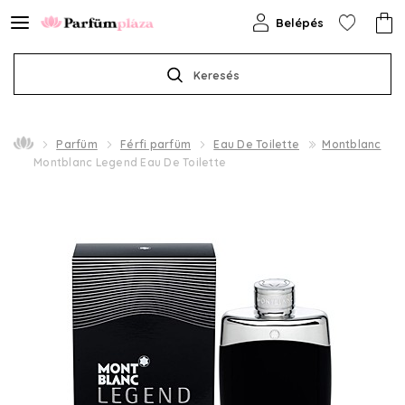
Belépés
Keresés
Parfüm
Férfi parfüm
Eau De Toilette
Montblanc
Montblanc Legend Eau De Toilette