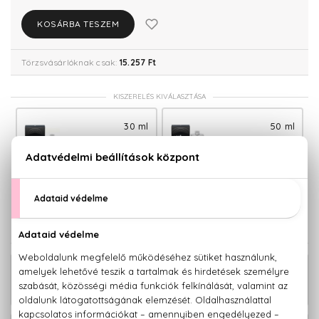
KOSÁRBA TESZEM
Törzsvásárlóknak csak:
15.257 Ft
KISZERELÉS KIVÁLASZTÁSA
30 ml
50 ml
10.170 Ft
13.110 Ft
Teszter 100 ml
100 ml
13.190 Ft
16.060 Ft
KAPCSOLÓDÓ TERMÉKEK
Legend After shave 100 ml
12.690 Ft