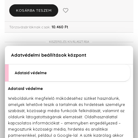
KOSÁRBA TESZEM
Törzsvásárlóknak csak:
10.460 Ft
KISZERELÉS KIVÁLASZTÁSA
50 ml
Teszter 100 ml
11.010 Ft
12.310 Ft
100 ml
13.840 Ft
KAPCSOLÓDÓ TERMÉKEK
Pink Bouquet Eau De Toilette Mini 5
6.200 Ft
ml