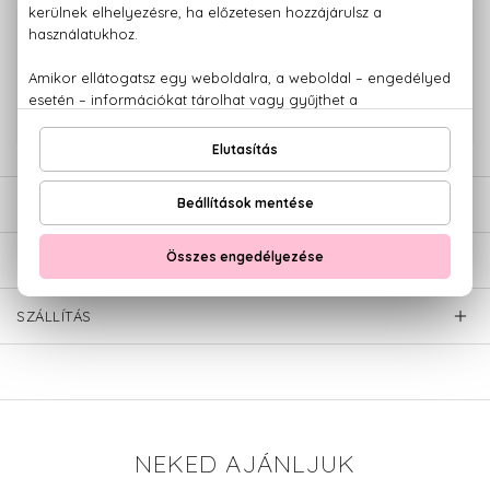
100% eredeti termékek,
14 napos visszaküldési garanciával
+36 20
Kérdésed van, elakadtál? Hívd ügyfélszolgálatunkat:
779 1926
LEÍRÁS
ÉRTÉKELÉSEK (0)
SZÁLLÍTÁS
NEKED AJÁNLJUK