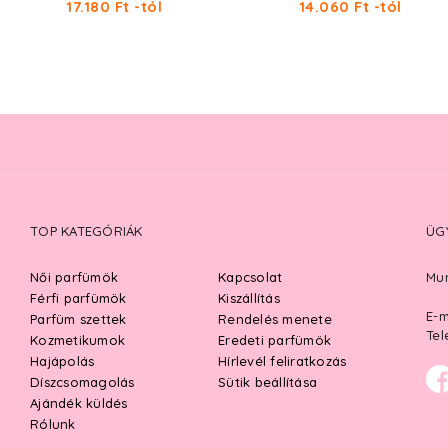
17.180 Ft -tól
14.060 Ft -tól
TOP KATEGÓRIÁK
ÜG
Női parfümök
Kapcsolat
Mun
Férfi parfümök
Kiszállítás
E-m
Parfüm szettek
Rendelés menete
Tel
Kozmetikumok
Eredeti parfümök
Hajápolás
Hírlevél feliratkozás
Díszcsomagolás
Sütik beállítása
Ajándék küldés
Rólunk