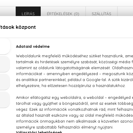
LEÍRÁS
ÉRTÉKELÉSEK (0)
SZÁLLÍTÁS
Moschino Toy Boy Eau De Parfum
gyós gyümölcsök, körtefa levél, szerecsendió, szegfűszeg, 
lkolide
SD ALCOHOL 39-C), PARFUM (FRAGRANCE), AQUA (WATER),