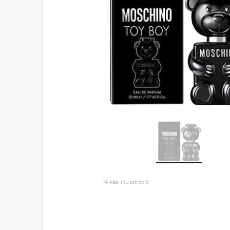
*A kép illusztráció