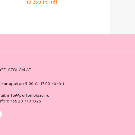
10.350 Ft -tól
24.410 Ft
YFÉLSZOLGÁLAT
kanapokon 9:00 és 17:00 között:
ail:
info@parfumplaza.hu
efon:
+36 20 779 1926