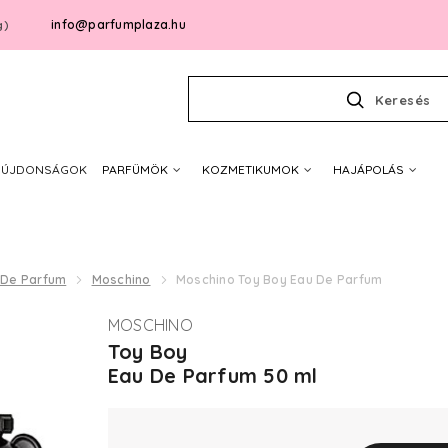
info@parfumplaza.hu
g)
Keresés
ÚJDONSÁGOK
PARFÜMÖK
KOZMETIKUMOK
HAJÁPOLÁS
 De Parfum
Moschino
Moschino Toy Boy Eau De Parfum
MOSCHINO
Toy Boy
Eau De Parfum 50 ml