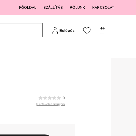
FŐOLDAL
SZÁLLÍTÁS
RÓLUNK
KAPCSOLAT
Belépés
0
0 értékelés alapján