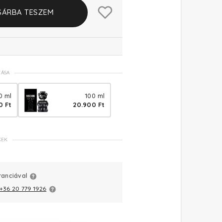
SÁRBA TESZEM
TÁSA
0 ml
100 ml
0 Ft
20.900 Ft
KEK
ranciával
+36 20 779 1926