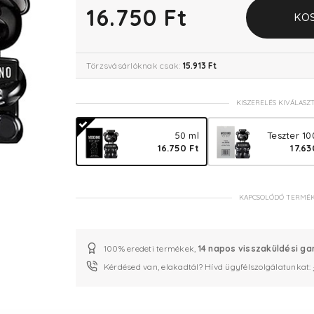
16.750 Ft
KO
Törzsvásárlóknak csak:
15.913 Ft
KISZERELÉS KIVÁLASZ
50 ml
Teszter 10
16.750 Ft
17.63
KAPCSOLÓDÓ TERMÉ
100% eredeti termékek,
14 napos visszaküldési ga
Kérdésed van, elakadtál? Hívd ügyfélszolgálatunkat: