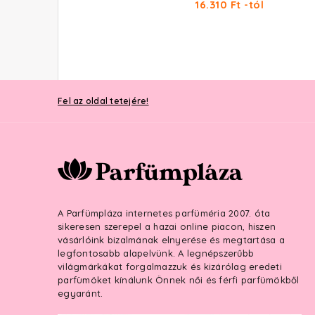
19.240 Ft -tól
16.310 Ft -tól
Fel az oldal tetejére!
A Parfümpláza internetes parfüméria 2007. óta
sikeresen szerepel a hazai online piacon, hiszen
vásárlóink bizalmának elnyerése és megtartása a
legfontosabb alapelvünk. A legnépszerűbb
világmárkákat forgalmazzuk és kizárólag eredeti
parfümöket kínálunk Önnek női és férfi parfümökből
egyaránt.