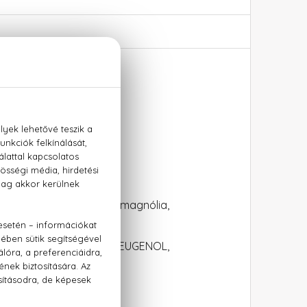
elemi, rózsa, lenvirág, magnólia,
 LIMONENE, LINALOOL, EUGENOL,