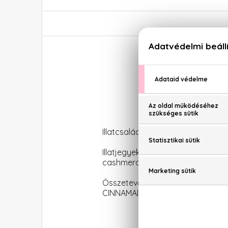
Illatcsalád: Fás-fűszeres
Illatjegyek: bergamott, piros bo
cashmeran, vetiver, ambermax, sy
Összetevők: ALCOHOL DENAT. (
CINNAMAL, CITRAL, ISOEUGENOL.