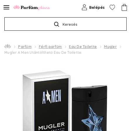
Belépés
Keresés
Parfüm
Férfi parfüm
Eau De Toilette
Mugler
Mugler A Men Utántölthető Eau De Toilette