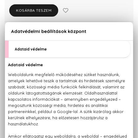
KOSÁRBA TESZEM
Törzsvásárlóknak csak:
13.775 Ft
KISZERELÉS KIVÁLASZTÁSA
50 ml
100 ml
14.500 Ft
22.650 Ft
KAPCSOLÓDÓ TERMÉKEK
100% eredeti termékek,
14 napos visszaküldési garanciával
+36 20
Kérdésed van, elakadtál? Hívd ügyfélszolgálatunkat:
779 1926