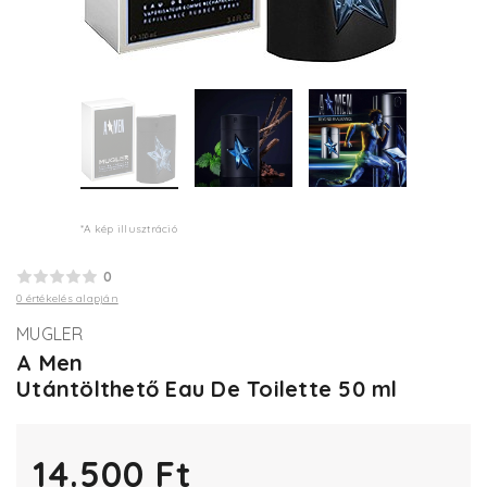
*A kép illusztráció
0
0 értékelés alapján
MUGLER
A Men
Utántölthető Eau De Toilette 50 ml
14.500 Ft