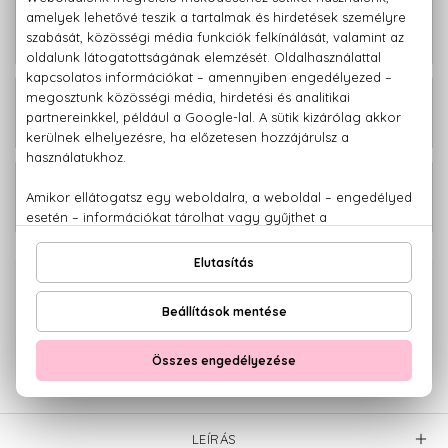
Alien Goddess Utántölthető Eau De
7.960 Ft
Parfum Zsebparfüm 10 ml
Alien Goddess Eau De Parfum
32.710 Ft
Utántöltő 100 ml
14.500 Ft -
Alien Goddess Eau De Parfum Intense
tól
100% eredeti termékek,
14 napos visszaküldési garanciával
+36 20
Kérdésed van, elakadtál? Hívd ügyfélszolgálatunkat:
779 1926
LEÍRÁS