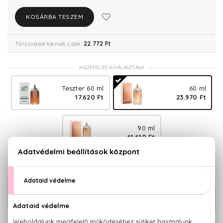
KOSÁRBA TESZEM
Törzsvásárlóknak csak:
22.772 Ft
KISZERELÉS KIVÁLASZTÁSA
Teszter 60 ml
60 ml
17.620 Ft
23.970 Ft
90 ml
41.610 Ft
KAPCSOLÓDÓ TERMÉKEK
Alien Goddess Utántölthető Eau De
15.430 Ft -
Parfum
tól