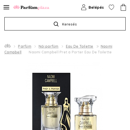
Belépés
Keresés
Parfüm
Női parfüm
Eau De Toilette
Naomi
Campbell
Naomi Campbell Pret a Porter Eau De Toilette