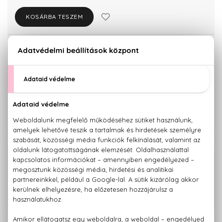
KOSÁRBA TESZEM
Törzsvásárlóknak csak:
5.890 Ft
KISZERELÉS KIVÁLASZTÁSA
15 ml
30 ml
6.200 Ft
7.740 Ft
KAPCSOLÓDÓ TERMÉKEK
100% eredeti termékek,
14 napos visszaküldési garanciával
+36 20
Kérdésed van, elakadtál? Hívd ügyfélszolgálatunkat:
779 1926