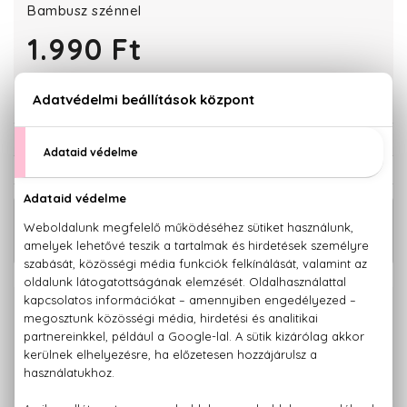
Bambusz szénnel
1.990 Ft
KOSÁRBA TESZEM
Törzsvásárlóknak csak:
1.891 Ft
KAPCSOLÓDÓ TERMÉKEK
Natura Siberica Fog- és ínyerősítő
1.990 Ft
natúr szájvíz 520 ml
100% eredeti termékek,
14 napos visszaküldési garanciával
+36 20
Kérdésed van, elakadtál? Hívd ügyfélszolgálatunkat:
779 1926