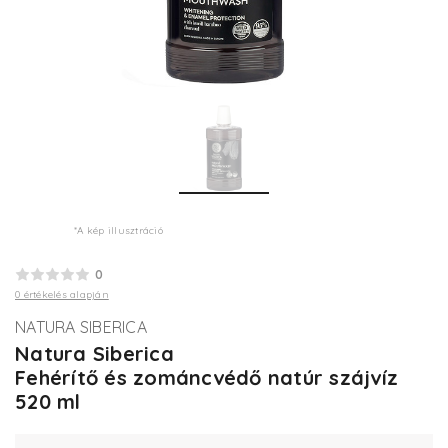
*A kép illusztráció
0
0 értékelés alapján
NATURA SIBERICA
Natura Siberica
Fehérítő és zománcvédő natúr szájvíz
520 ml