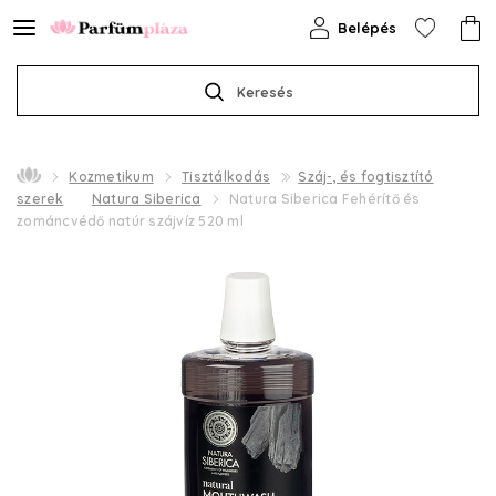
Belépés
Keresés
Kozmetikum
Tisztálkodás
Száj-, és fogtisztító
szerek
Natura Siberica
Natura Siberica Fehérítő és
zománcvédő natúr szájvíz 520 ml