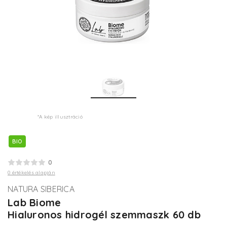
*A kép illusztráció
BIO
0
0 értékelés alapján
NATURA SIBERICA
Lab Biome
Hialuronos hidrogél szemmaszk 60 db