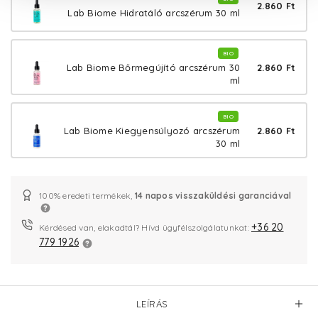
2.860 Ft
Lab Biome Hidratáló arcszérum 30 ml
BIO
2.860 Ft
Lab Biome Bőrmegújító arcszérum 30
ml
BIO
2.860 Ft
Lab Biome Kiegyensúlyozó arcszérum
30 ml
100% eredeti termékek,
14 napos visszaküldési garanciával
+36 20
Kérdésed van, elakadtál? Hívd ügyfélszolgálatunkat:
779 1926
LEÍRÁS