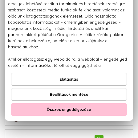
60 db
BIO
4.600 Ft
Lab Biome Megújító hidrogél
szemmaszk 60 db
BIO
4.600 Ft
Lab Biome Peptides hidrogél
szemmaszk 60 db
BIO
Lab Biome Ragyogásfokozó és
4.600 Ft
hidratáló éjszakai hidrogél szemmaszk
60 db
BIO
2.860 Ft
Lab Biome Ragyogást adó arcszérum
30 ml
BIO