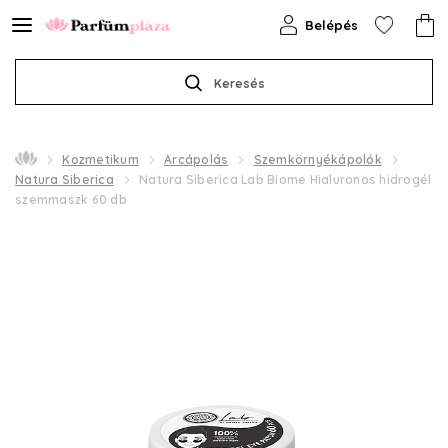
Belépés
Keresés
Kozmetikum
Arcápolás
Szemkörnyékápolók
Natura Siberica
Natura Siberica Lab Biome Hialuronos hidrogél
szemmaszk 60 db