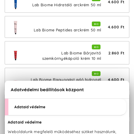
4.600 Ft
Lab Biome Hidratáló arckrém 50 ml
BIO
4.600 Ft
Lab Biome Peptides arckrém 50 ml
BIO
2.860 Ft
Lab Biome Bőrjavító
szemkörnyékápoló krém 10 ml
BIO
4.600 Ft
Lab Biome Ragyogást adó hidrogél
szemmaszk 60 db
BIO
4.600 Ft
Lab Biome Szuper tonizáló hidrogél
szemmaszk 60 db
BIO
4.600 Ft
Lab Biome Lifting hidrogél szemmaszk