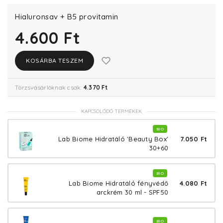
Hialuronsav + B5 provitamin
4.600 Ft
KOSÁRBA TESZEM
Törzsvásárlóknak csak:
4.370 Ft
KAPCSOLÓDÓ TERMÉKEK
BIO
7.050 Ft
Lab Biome Hidratáló 'Beauty Box'
30+60
BIO
4.080 Ft
Lab Biome Hidratáló fényvédő
arckrém 30 ml - SPF50
BIO