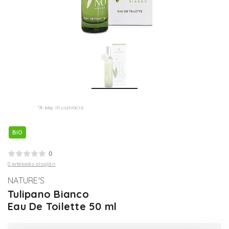
*A kép illusztráció
BIO
0
0 értékelés alapján
NATURE'S
Tulipano Bianco
Eau De Toilette 50 ml