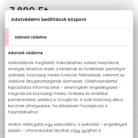
7.890 Ft
KOSÁRBA TESZEM
Törzsvásárlóknak csak:
7.496 Ft
KAPCSOLÓDÓ TERMÉKEK
100% eredeti termékek,
14 napos visszaküldési garanciával
+36 20
Kérdésed van, elakadtál? Hívd ügyfélszolgálatunkat:
779 1926
LEÍRÁS