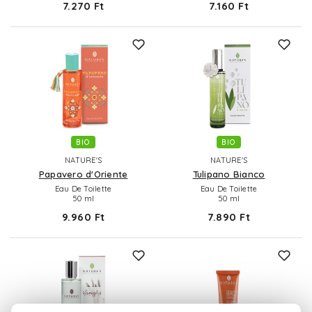
7.270 Ft
7.160 Ft
BIO
BIO
NATURE'S
NATURE'S
Papavero d'Oriente
Tulipano Bianco
Eau De Toilette
Eau De Toilette
50 ml
50 ml
9.960 Ft
7.890 Ft