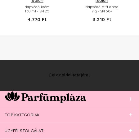
iSolari
iSolari
Napvédő krém
Napvédő stift arcra
150 ml - SPF25
9 g - SPF50+
4.770 Ft
3.210 Ft
Fel az oldal tetejére!
TOP KATEGÓRIÁK
ÜGYFÉLSZOLGÁLAT