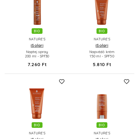
BIO
BIO
NATURE'S
NATURE'S
iSolari
iSolari
Naptej spray
Napvédő krém
200 ml - SPF30
150 ml - SPF50
7.260 Ft
5.810 Ft
BIO
BIO
NATURE'S
NATURE'S