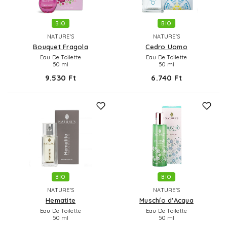
BIO
BIO
NATURE'S
NATURE'S
Bouquet Fragola
Cedro Uomo
Eau De Toilette
Eau De Toilette
50 ml
50 ml
9.530 Ft
6.740 Ft
BIO
BIO
NATURE'S
NATURE'S
Hematite
Muschío d'Acqua
Eau De Toilette
Eau De Toilette
50 ml
50 ml