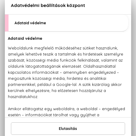
BIO
BIO
NATURE'S
NATURE'S
Vaniglia Bianca
iSolari
Eau De Toilette
Anti-aging napvédő gélkrém
50 ml
arcra
50 ml - SPF50
7.580 Ft
6.120 Ft
BIO
BIO
NATURE'S
NATURE'S
iSolari
iSolari
Baba naptej spray
Napozás utáni hidratáló emulzió