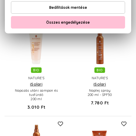
200 ml - SPF50+
200 ml
7.890 Ft
4.870 Ft
BIO
BIO
NATURE'S
NATURE'S
iSolari
iSolari
Napozás utáni sampon és
Naptej spray
tusfürdő
200 ml - SPF50
200 ml
7.780 Ft
3.010 Ft