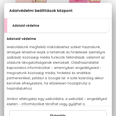
NINA RICCI
NINA RICCI
L'Extase Caresse De Roses
Les Delices de Nina
Eau De Parfum Légére
Eau De Toilette
29.200 Ft -tól
19.580 Ft -tól
NINA RICCI
NINA RICCI
Les Monstres De Nina Ricci -
Love in Paris
Nina
Eau De Parfum
Eau De Toilette
14.990 Ft -tól
18.700 Ft -tól