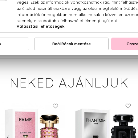
, mangó, jázmin, tömjén, pacsuli, pézsma, benzoeviasz, szant
PARFUM (FRAGRANCE), AQUA (WATER), BENZYL SALICYLATE, 
NE, LIMONENE, BENZYL BENZOATE, CITRONELLOL, COUMARI
LCOHOL, TRIS(TETRAMETHYLHYDROXYPIPERIDINOL) CITRA
14700 (RED 4), CI 42090 (BLUE 1).
NEKED AJÁNLJUK