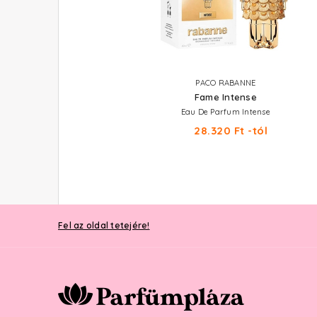
HUGO BOSS
PACO RABANNE
Boss Alive
Fame Intense
Parfum
Eau De Parfum Intense
28.320 Ft -tól
28.320 Ft -tól
Fel az oldal tetejére!