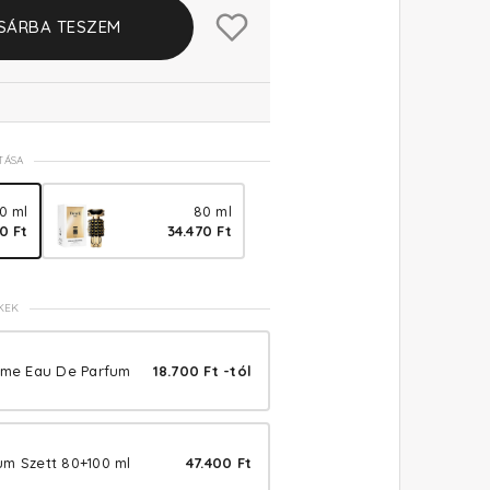
SÁRBA TESZEM
TÁSA
0 ml
80 ml
0 Ft
34.470 Ft
KEK
me Eau De Parfum
18.700 Ft -tól
m Szett 80+100 ml
47.400 Ft