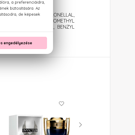
álfa
LINALOOL, HYDROXYCITRONELLAL,
N, GERANIOL, ALPHA-ISOMETHYL
TE, FARNESOL, CITRAL, BENZYL