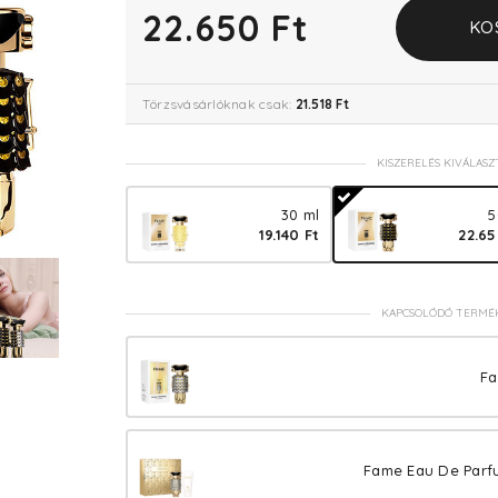
22.650 Ft
KO
Törzsvásárlóknak csak:
21.518 Ft
KISZERELÉS KIVÁLASZ
30 ml
5
19.140 Ft
22.65
KAPCSOLÓDÓ TERMÉ
Fa
Fame Eau De Parfu