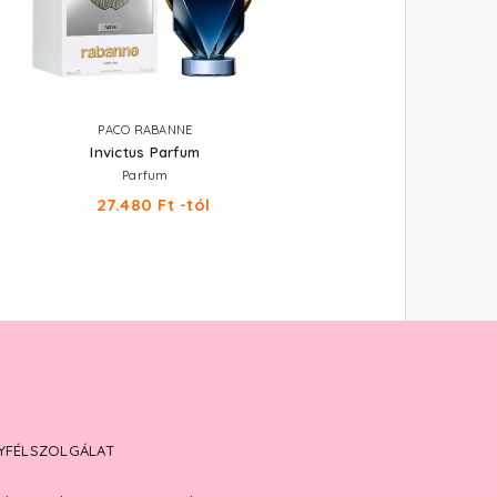
PACO RABANNE
PACO RABANNE
Invictus Parfum
1 Million Royal
Parfum
Parfum
27.480 Ft -tól
29.200 Ft -tól
YFÉLSZOLGÁLAT