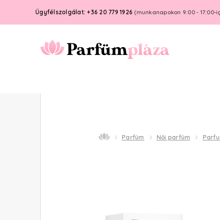
Ügyfélszolgálat: +36 20 779 1926
(munkanapokon 9:00 - 17:00-i
Parfüm
Női parfüm
Parf