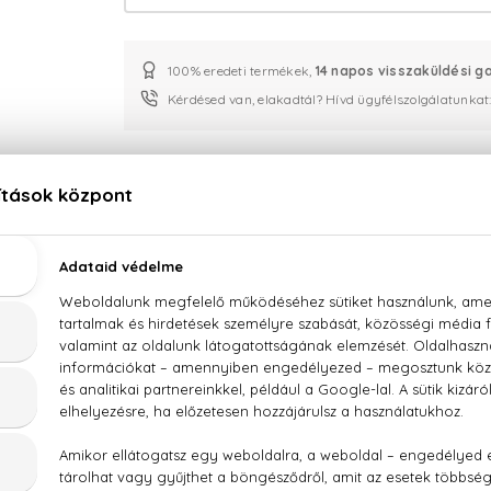
100% eredeti termékek,
14 napos visszaküldési g
Kérdésed van, elakadtál? Hívd ügyfélszolgálatunkat
LEÍRÁS
ÉRTÉKELÉSEK (0)
SZÁLLÍTÁS
Paco Rabanne Fame Parfum