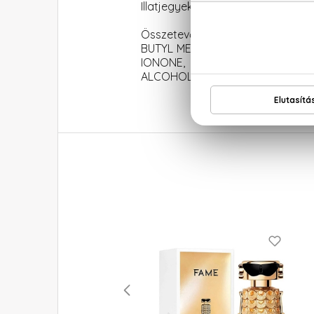
Illatjegyek: bergamott, rózsabors
Összetevők: ALCOHOL DENAT., 
BUTYL METHOXYDIBENZOYLMETHA
IONONE, CINNAMYL ALCOHOL, A
ALCOHOL, CI 19140 (YELLOW 5), CI 