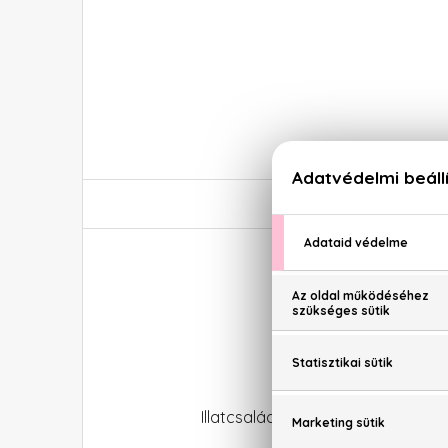
Illatcsalád: Virágos-fás