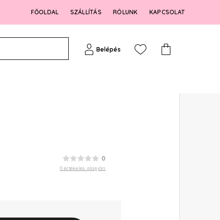
FŐOLDAL
SZÁLLÍTÁS
RÓLUNK
KAPCSOLAT
Belépés
0
0 értékelés alapján