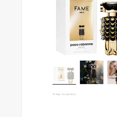
*A kép illusztráció