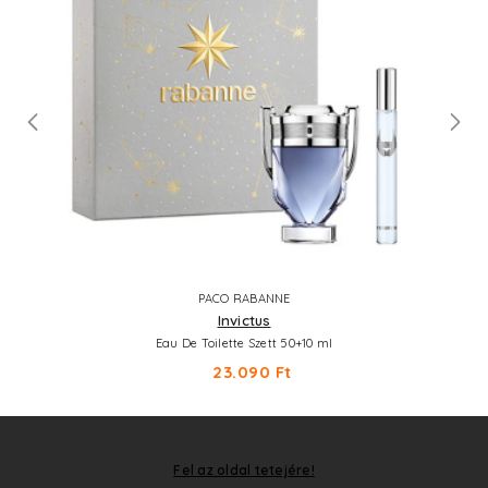
PACO RABANNE
Invictus
Eau De Toilette Szett 50+10 ml
23.090 Ft
Fel az oldal tetejére!