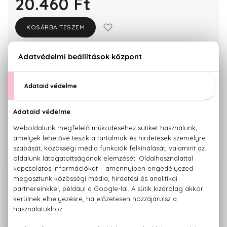
20.460 Ft
KOSÁRBA TESZEM
Törzsvásárlóknak csak:
19.437 Ft
KISZERELÉS KIVÁLASZTÁSA
50 ml
100 ml
20.460 Ft
26.170 Ft
KAPCSOLÓDÓ TERMÉKEK
100% eredeti termékek,
14 napos visszaküldési garanciával
+36 20
Kérdésed van, elakadtál? Hívd ügyfélszolgálatunkat:
779 1926