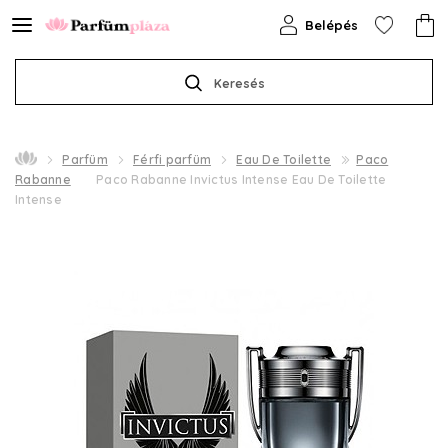
Belépés
Keresés
Parfüm
Férfi parfüm
Eau De Toilette
Paco
Rabanne
Paco Rabanne Invictus Intense Eau De Toilette
Intense