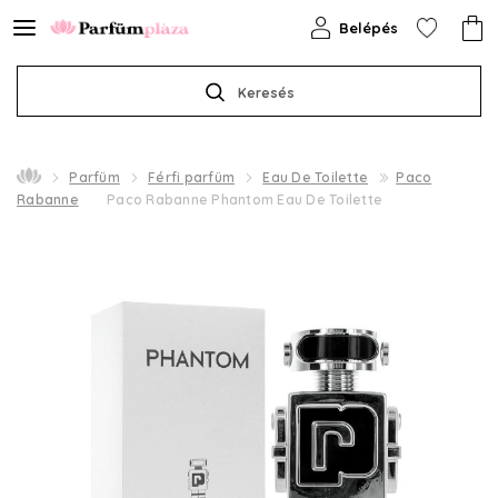
Belépés
Keresés
Parfüm
Férfi parfüm
Eau De Toilette
Paco
Rabanne
Paco Rabanne Phantom Eau De Toilette