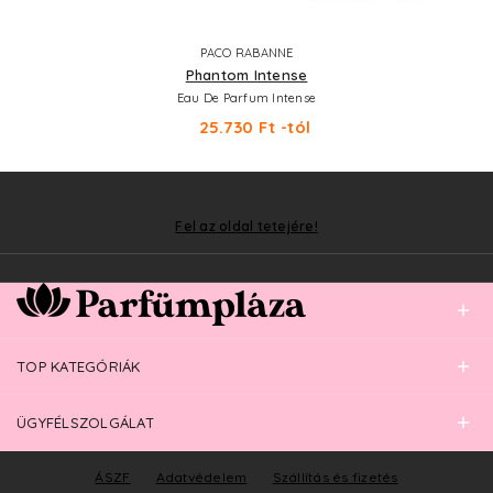
PACO RABANNE
Phantom Intense
Eau De Parfum Intense
25.730 Ft -tól
Fel az oldal tetejére!
TOP KATEGÓRIÁK
ÜGYFÉLSZOLGÁLAT
ÁSZF
Adatvédelem
Szállítás és fizetés