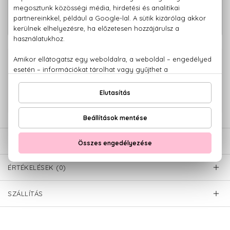
Phantom Eau De Toilette Szett 100+10
29.640 Ft
ml
100% eredeti termékek,
14 napos visszaküldési garanciával
+36 20
Kérdésed van, elakadtál? Hívd ügyfélszolgálatunkat:
779 1926
LEÍRÁS
ÉRTÉKELÉSEK (0)
SZÁLLÍTÁS