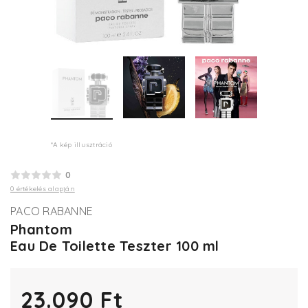
*A kép illusztráció
0
0 értékelés alapján
PACO RABANNE
Phantom
Eau De Toilette Teszter 100 ml
23.090 Ft