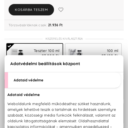
KOSÁRBA TESZEM
Törzsvásárlóknak csak:
21.936 Ft
KISZERELÉS KIVÁLASZTÁSA
Teszter 100 ml
100 ml
23.090 Ft
27.480 Ft
KAPCSOLÓDÓ TERMÉKEK
Phantom Eau De Toilette Zsebparfüm
10.790 Ft
15 ml
31.830 Ft -
Phantom Parfum
tól